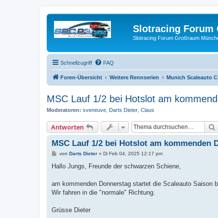
Slotracing Foru
Slotracing Forum Großraum Münch
Schnellzugriff
FAQ
Foren-Übersicht
Weitere Rennserien
Munich Scaleauto 
MSC Lauf 1/2 bei Hotslot am kommende
Moderatoren:
sveneuve
,
Darts Dieter
,
Claus
Antworten
MSC Lauf 1/2 bei Hotslot am kommenden Do
B
von
Darts Dieter
»
Di Feb 04, 2025 12:17 pm
e
i
Hallo Jungs, Freunde der schwarzen Schiene,
t
r
a
am kommenden Donnerstag startet die Scaleauto Saison be
g
Wir fahren in die "normale" Richtung.
Grüsse Dieter