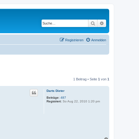
Suche
Erweiterte Suche
Registrieren
Anmelden
1 Beitrag • Seite
1
von
1
Darts Dieter
Beiträge:
487
Registriert:
So Aug 22, 2010 1:20 pm