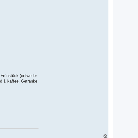
 Frühstück (entweder
d 1 Kaffee. Getränke
N