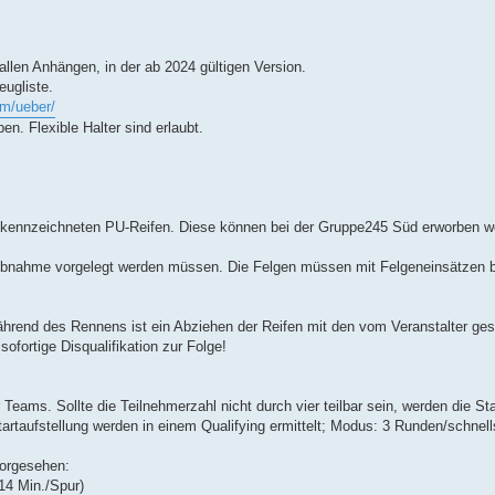
llen Anhängen, in der ab 2024 gültigen Version.
ugliste.
om/ueber/
. Flexible Halter sind erlaubt.
 gekennzeichneten PU-Reifen. Diese können bei der Gruppe245 Süd erworben w
 Abnahme vorgelegt werden müssen. Die Felgen müssen mit Felgeneinsätzen b
während des Rennens ist ein Abziehen der Reifen mit den vom Veranstalter ges
sofortige Disqualifikation zur Folge!
 Teams. Sollte die Teilnehmerzahl nicht durch vier teilbar sein, werden die St
artaufstellung werden in einem Qualifying ermittelt; Modus: 3 Runden/schnell
vorgesehen:
14 Min./Spur)