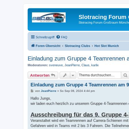
Slotracing Foru
Slotracing Forum Großraum Münch
Schnellzugriff
FAQ
Foren-Übersicht
Slotracing Clubs
Hot Slot Munich
Einladung zum Gruppe 4 Teamrennen 
Moderatoren:
sveneuve
,
JeanPierre
,
Claus
,
karlix
Antworten
Einladung zum Gruppe 4 Teamrennen am 9
B
von
JeanPierre
»
So Sep 08, 2024 4:44 pm
e
i
Hallo Jungs,
t
wir laden euch herzlich zu unserem Gruppe 4-Teamrennen e
r
a
g
Ausschreibung für das 9. Gruppe 4
Veranstaltet wird ein Teamrennen auf Carrera-Schienen m
Gefahren wird in Teams mit 2 bis 3 Fahrern. Die Teilnehme