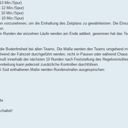
13 Min./Spur)
3 12 Min./Spur)
 10 Min./Spur)
3 10 Min./Spur)
en vorzunehmen, um die Einhaltung des Zeitplans zu gewährleisten. Die Einsa
en.
enen Runden der einzelnen Läufe werden am Ende addiert, gewonnen hat das T
f die Bodenfreiheit bei allen Teams. Die Maße werden den Teams umgehend mit
 während der Fahrzeit durchgeführt werden, nicht in Pausen oder während Chao
muß innerhalb der nächsten 10 Runden nach Feststellung des Regelverstoßes
Rennleitung kann jederzeit zusätzliche Kontrollen durchführen.
245 Süd enthaltenen Maße werden Rundenstrafen ausgesprochen:
hr
chaltet!