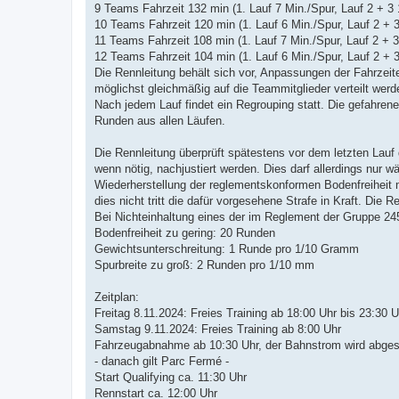
9 Teams Fahrzeit 132 min (1. Lauf 7 Min./Spur, Lauf 2 + 3 
10 Teams Fahrzeit 120 min (1. Lauf 6 Min./Spur, Lauf 2 + 
11 Teams Fahrzeit 108 min (1. Lauf 7 Min./Spur, Lauf 2 + 3
12 Teams Fahrzeit 104 min (1. Lauf 6 Min./Spur, Lauf 2 + 
Die Rennleitung behält sich vor, Anpassungen der Fahrzeit
möglichst gleichmäßig auf die Teammitglieder verteilt werd
Nach jedem Lauf findet ein Regrouping statt. Die gefahr
Runden aus allen Läufen.
Die Rennleitung überprüft spätestens vor dem letzten Lau
wenn nötig, nachjustiert werden. Dies darf allerdings nur
Wiederherstellung der reglementskonformen Bodenfreiheit 
dies nicht tritt die dafür vorgesehene Strafe in Kraft. Die 
Bei Nichteinhaltung eines der im Reglement der Gruppe 
Bodenfreiheit zu gering: 20 Runden
Gewichtsunterschreitung: 1 Runde pro 1/10 Gramm
Spurbreite zu groß: 2 Runden pro 1/10 mm
Zeitplan:
Freitag 8.11.2024: Freies Training ab 18:00 Uhr bis 23:30 U
Samstag 9.11.2024: Freies Training ab 8:00 Uhr
Fahrzeugabnahme ab 10:30 Uhr, der Bahnstrom wird abges
- danach gilt Parc Fermé -
Start Qualifying ca. 11:30 Uhr
Rennstart ca. 12:00 Uhr