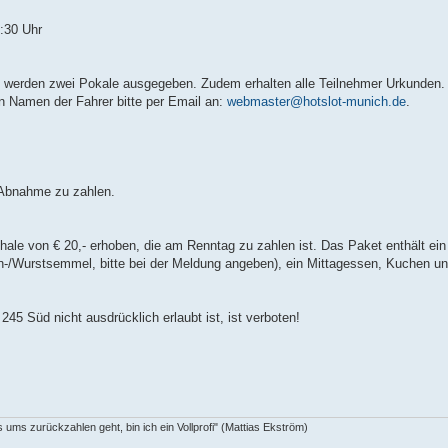
:30 Uhr
m werden zwei Pokale ausgegeben. Zudem erhalten alle Teilnehmer Urkunden.
Namen der Fahrer bitte per Email an:
webmaster@hotslot-munich.de
.
r Abnahme zu zahlen.
ale von € 20,- erhoben, die am Renntag zu zahlen ist. Das Paket enthält ein
n-/Wurstsemmel, bitte bei der Meldung angeben), ein Mittagessen, Kuchen un
45 Süd nicht ausdrücklich erlaubt ist, ist verboten!
ms zurückzahlen geht, bin ich ein Vollprofi" (Mattias Ekström)