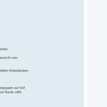
erden.
estückt sein.
tellten Klebebändern
artgruppen auf fünf
ste Runde zählt.