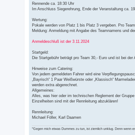
Rennende ca. 18:30 Uhr
Im Anschluss Siegerehrung, Ende der Veranstaltung ca. 19
Wertung:
Pokale werden von Platz 1 bis Platz 3 vergeben. Pro Tea
Meldung: Anmeldung mit Angabe des Teamnamens und den 
Anmeldeschluß ist der 3.11.2024
Startgeld:
Die Startgebühr beträgt pro Team 30,- Euro und ist bei de
Hinweise zum Catering:
Von jedem gemeldeten Fahrer wird eine Verpflegungspausch
„Bayrisch“ 1 Paar Weißwürste oder „Klassisch“ Marmelade
werden extra abgerechnet.
Allgemeines:
Alles, was hier oder im technischen Reglement der Gruppe 2
Einzelheiten sind mit der Rennleitung abzuklären!
Rennleitung:
Michael Föller, Karl Daamen
"Gegen mich etwas Dummes zu tun, ist ziemlich unklug. Denn wenn es u