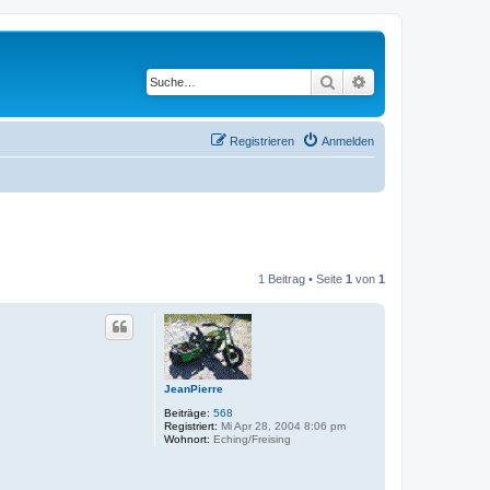
Suche
Erweiterte Suche
Registrieren
Anmelden
1 Beitrag • Seite
1
von
1
JeanPierre
Beiträge:
568
Registriert:
Mi Apr 28, 2004 8:06 pm
Wohnort:
Eching/Freising