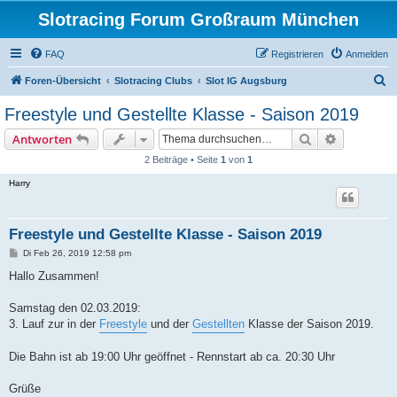
Slotracing Forum Großraum München
FAQ
Registrieren
Anmelden
S
Foren-Übersicht
Slotracing Clubs
Slot IG Augsburg
u
Freestyle und Gestellte Klasse - Saison 2019
c
Suche
Erweiterte
Antworten
h
2 Beiträge • Seite
1
von
1
e
Harry
Freestyle und Gestellte Klasse - Saison 2019
B
Di Feb 26, 2019 12:58 pm
e
i
Hallo Zusammen!
t
r
a
Samstag den 02.03.2019:
g
3. Lauf zur in der
Freestyle
und der
Gestellten
Klasse der Saison 2019.
Die Bahn ist ab 19:00 Uhr geöffnet - Rennstart ab ca. 20:30 Uhr
Grüße