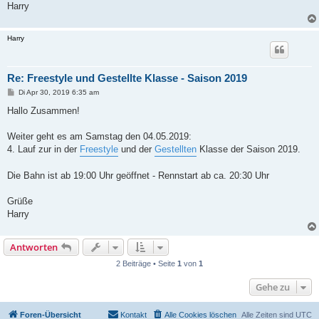
Harry
Harry
Re: Freestyle und Gestellte Klasse - Saison 2019
B
Di Apr 30, 2019 6:35 am
e
i
Hallo Zusammen!
t
r
a
Weiter geht es am Samstag den 04.05.2019:
g
4. Lauf zur in der
Freestyle
und der
Gestellten
Klasse der Saison 2019.
Die Bahn ist ab 19:00 Uhr geöffnet - Rennstart ab ca. 20:30 Uhr
Grüße
Harry
Antworten
2 Beiträge • Seite
1
von
1
Gehe zu
Foren-Übersicht
Kontakt
Alle Cookies löschen
Alle Zeiten sind
UTC