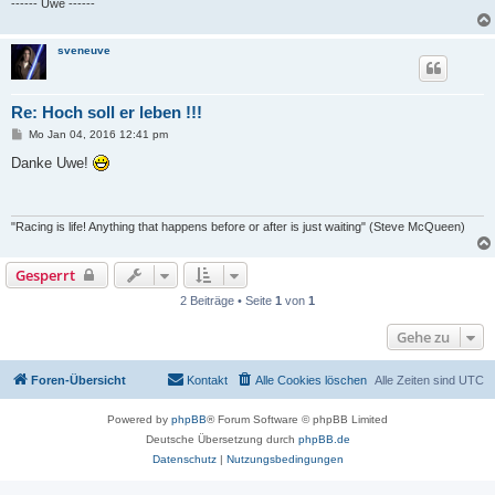
------ Uwe ------
sveneuve
Re: Hoch soll er leben !!!
B
Mo Jan 04, 2016 12:41 pm
e
i
Danke Uwe!
t
r
a
g
"Racing is life! Anything that happens before or after is just waiting" (Steve McQueen)
Gesperrt
2 Beiträge • Seite
1
von
1
Gehe zu
Foren-Übersicht
Kontakt
Alle Cookies löschen
Alle Zeiten sind
UTC
Powered by
phpBB
® Forum Software © phpBB Limited
Deutsche Übersetzung durch
phpBB.de
Datenschutz
|
Nutzungsbedingungen