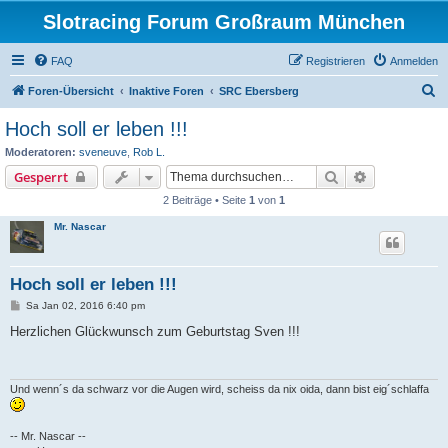
Slotracing Forum Großraum München
FAQ
Registrieren
Anmelden
S
Foren-Übersicht
Inaktive Foren
SRC Ebersberg
u
Hoch soll er leben !!!
c
Moderatoren:
sveneuve
,
Rob L.
h
Suche
Erweiterte S
Gesperrt
e
2 Beiträge • Seite
1
von
1
Mr. Nascar
Hoch soll er leben !!!
B
Sa Jan 02, 2016 6:40 pm
e
i
Herzlichen Glückwunsch zum Geburtstag Sven !!!
t
r
a
g
Und wenn´s da schwarz vor die Augen wird, scheiss da nix oida, dann bist eig´schlaffa
-- Mr. Nascar --