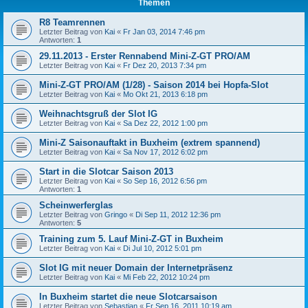
Themen
R8 Teamrennen
Letzter Beitrag von
Kai
«
Fr Jan 03, 2014 7:46 pm
Antworten:
1
29.11.2013 - Erster Rennabend Mini-Z-GT PRO/AM
Letzter Beitrag von
Kai
«
Fr Dez 20, 2013 7:34 pm
Mini-Z-GT PRO/AM (1/28) - Saison 2014 bei Hopfa-Slot
Letzter Beitrag von
Kai
«
Mo Okt 21, 2013 6:18 pm
Weihnachtsgruß der Slot IG
Letzter Beitrag von
Kai
«
Sa Dez 22, 2012 1:00 pm
Mini-Z Saisonauftakt in Buxheim (extrem spannend)
Letzter Beitrag von
Kai
«
Sa Nov 17, 2012 6:02 pm
Start in die Slotcar Saison 2013
Letzter Beitrag von
Kai
«
So Sep 16, 2012 6:56 pm
Antworten:
1
Scheinwerferglas
Letzter Beitrag von
Gringo
«
Di Sep 11, 2012 12:36 pm
Antworten:
5
Training zum 5. Lauf Mini-Z-GT in Buxheim
Letzter Beitrag von
Kai
«
Di Jul 10, 2012 5:01 pm
Slot IG mit neuer Domain der Internetpräsenz
Letzter Beitrag von
Kai
«
Mi Feb 22, 2012 10:24 pm
In Buxheim startet die neue Slotcarsaison
Letzter Beitrag von
Sebastian
«
Fr Sep 16, 2011 10:19 am