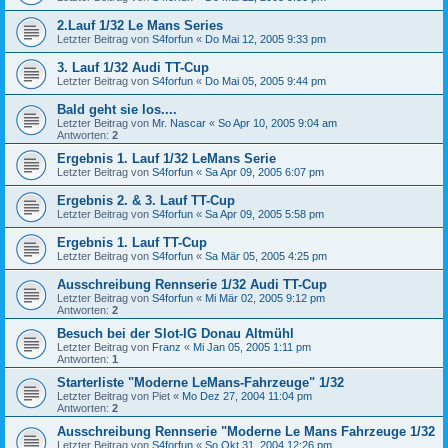
2.Lauf 1/32 Le Mans Series
Letzter Beitrag von
S4forfun
«
Do Mai 12, 2005 9:33 pm
3. Lauf 1/32 Audi TT-Cup
Letzter Beitrag von
S4forfun
«
Do Mai 05, 2005 9:44 pm
Bald geht sie los....
Letzter Beitrag von
Mr. Nascar
«
So Apr 10, 2005 9:04 am
Antworten:
2
Ergebnis 1. Lauf 1/32 LeMans Serie
Letzter Beitrag von
S4forfun
«
Sa Apr 09, 2005 6:07 pm
Ergebnis 2. & 3. Lauf TT-Cup
Letzter Beitrag von
S4forfun
«
Sa Apr 09, 2005 5:58 pm
Ergebnis 1. Lauf TT-Cup
Letzter Beitrag von
S4forfun
«
Sa Mär 05, 2005 4:25 pm
Ausschreibung Rennserie 1/32 Audi TT-Cup
Letzter Beitrag von
S4forfun
«
Mi Mär 02, 2005 9:12 pm
Antworten:
2
Besuch bei der Slot-IG Donau Altmühl
Letzter Beitrag von
Franz
«
Mi Jan 05, 2005 1:11 pm
Antworten:
1
Starterliste "Moderne LeMans-Fahrzeuge" 1/32
Letzter Beitrag von
Piet
«
Mo Dez 27, 2004 11:04 pm
Antworten:
2
Ausschreibung Rennserie "Moderne Le Mans Fahrzeuge 1/32
Letzter Beitrag von
S4forfun
«
So Okt 31, 2004 12:26 pm