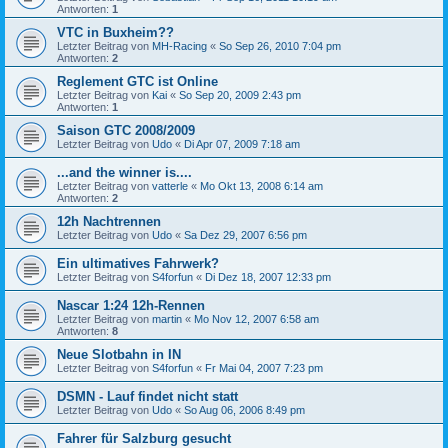
Antworten:
1
VTC in Buxheim??
Letzter Beitrag von
MH-Racing
«
So Sep 26, 2010 7:04 pm
Antworten:
2
Reglement GTC ist Online
Letzter Beitrag von
Kai
«
So Sep 20, 2009 2:43 pm
Antworten:
1
Saison GTC 2008/2009
Letzter Beitrag von
Udo
«
Di Apr 07, 2009 7:18 am
...and the winner is....
Letzter Beitrag von
vatterle
«
Mo Okt 13, 2008 6:14 am
Antworten:
2
12h Nachtrennen
Letzter Beitrag von
Udo
«
Sa Dez 29, 2007 6:56 pm
Ein ultimatives Fahrwerk?
Letzter Beitrag von
S4forfun
«
Di Dez 18, 2007 12:33 pm
Nascar 1:24 12h-Rennen
Letzter Beitrag von
martin
«
Mo Nov 12, 2007 6:58 am
Antworten:
8
Neue Slotbahn in IN
Letzter Beitrag von
S4forfun
«
Fr Mai 04, 2007 7:23 pm
DSMN - Lauf findet nicht statt
Letzter Beitrag von
Udo
«
So Aug 06, 2006 8:49 pm
Fahrer für Salzburg gesucht