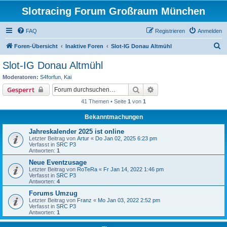
Slotracing Forum Großraum München
FAQ
Registrieren
Anmelden
S
Foren-Übersicht
Inaktive Foren
Slot-IG Donau Altmühl
u
Slot-IG Donau Altmühl
c
Moderatoren:
S4forfun
,
Kai
h
Suche
Erweiterte Suche
Gesperrt
e
41 Themen • Seite
1
von
1
Bekanntmachungen
Jahreskalender 2025 ist online
Letzter Beitrag von
Artur
«
Do Jan 02, 2025 6:23 pm
Verfasst in
SRC P3
Antworten:
1
Neue Eventzusage
Letzter Beitrag von
RoTeRa
«
Fr Jan 14, 2022 1:46 pm
Verfasst in
SRC P3
Antworten:
4
Forums Umzug
Letzter Beitrag von
Franz
«
Mo Jan 03, 2022 2:52 pm
Verfasst in
SRC P3
Antworten:
1