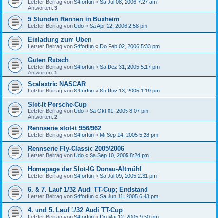
Letzter Beitrag von
S4forfun
«
Sa Jul 08, 2006 7:27 am
Antworten:
3
5 Stunden Rennen in Buxheim
Letzter Beitrag von
Udo
«
Sa Apr 22, 2006 2:58 pm
Einladung zum Üben
Letzter Beitrag von
S4forfun
«
Do Feb 02, 2006 5:33 pm
Guten Rutsch
Letzter Beitrag von
S4forfun
«
Sa Dez 31, 2005 5:17 pm
Antworten:
1
Scalaxtric NASCAR
Letzter Beitrag von
S4forfun
«
So Nov 13, 2005 1:19 pm
Slot-It Porsche-Cup
Letzter Beitrag von
Udo
«
Sa Okt 01, 2005 8:07 pm
Antworten:
2
Rennserie slot-it 956/962
Letzter Beitrag von
S4forfun
«
Mi Sep 14, 2005 5:28 pm
Rennserie Fly-Classic 2005/2006
Letzter Beitrag von
Udo
«
Sa Sep 10, 2005 8:24 pm
Homepage der Slot-IG Donau-Altmühl
Letzter Beitrag von
S4forfun
«
Sa Jul 09, 2005 2:31 pm
6. & 7. Lauf 1/32 Audi TT-Cup; Endstand
Letzter Beitrag von
S4forfun
«
Sa Jun 11, 2005 6:43 pm
4. und 5. Lauf 1/32 Audi TT-Cup
Letzter Beitrag von
S4forfun
«
Do Mai 12, 2005 9:50 pm