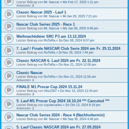
Letzter Beitrag von
Mr. Nascar
«
Mo Feb 17, 2025 1:11 pm
Antworten:
2
Classic Nascar 2025 - Lauf 1
Letzter Beitrag von
Mr. Nascar
«
Mi Jan 29, 2025 7:21 pm
Nascar Club Series 2025 - Race 1
Letzter Beitrag von
Mr. Nascar
«
Mo Jan 06, 2025 4:48 pm
Weihnachtsfeier SRC P3 am 13.12.2024
Letzter Beitrag von
RoTeRa
«
So Dez 08, 2024 9:07 pm
7. Lauf / Finale NASCAR Club Serie 2024 am Fr. 29.11.2024
Letzter Beitrag von
RoTeRa
«
Di Nov 26, 2024 7:44 pm
Classic NASCAR 6. Lauf 2024 am Fr. 22.11.2024
Letzter Beitrag von
RoTeRa
«
Do Nov 21, 2024 12:00 pm
Classic Nascar
Letzter Beitrag von
RoTeRa
«
Do Nov 21, 2024 11:56 am
Antworten:
1
FINALE M1 Procar Cup 2024 15.11.24
Letzter Beitrag von
Vinc2307
«
Do Nov 14, 2024 12:34 pm
Antworten:
3
5. Lauf M1 Procar Cup 2024 18.10.24 *** Canceled ***
Letzter Beitrag von
coyotecarlos
«
So Okt 13, 2024 8:18 pm
Antworten:
1
Nascar Club Series 2024 - Race 4 (Nachholtermin)
Letzter Beitrag von
Mr. Nascar
«
Mo Sep 30, 2024 4:46 pm
5. Lauf Classic NASCAR 2024 am Fr. 27.09.2024