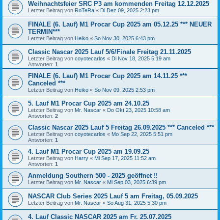
Weihnachtsfeier SRC P3 am kommenden Freitag 12.12.2025
Letzter Beitrag von
RoTeRa
«
Di Dez 09, 2025 2:23 pm
FINALE (6. Lauf) M1 Procar Cup 2025 am 05.12.25 *** NEUER
TERMIN***
Letzter Beitrag von
Heiko
«
So Nov 30, 2025 6:43 pm
Classic Nascar 2025 Lauf 5/6/Finale Freitag 21.11.2025
Letzter Beitrag von
coyotecarlos
«
Di Nov 18, 2025 5:19 am
Antworten:
1
FINALE (6. Lauf) M1 Procar Cup 2025 am 14.11.25 ***
Canceled ***
Letzter Beitrag von
Heiko
«
So Nov 09, 2025 2:53 pm
5. Lauf M1 Procar Cup 2025 am 24.10.25
Letzter Beitrag von
Mr. Nascar
«
Do Okt 23, 2025 10:58 am
Antworten:
2
Classic Nascar 2025 Lauf 5 Freitag 26.09.2025 *** Canceled ***
Letzter Beitrag von
coyotecarlos
«
Mo Sep 22, 2025 5:51 pm
Antworten:
1
4. Lauf M1 Procar Cup 2025 am 19.09.25
Letzter Beitrag von
Harry
«
Mi Sep 17, 2025 11:52 am
Antworten:
1
Anmeldung Southern 500 - 2025 geöffnet !!
Letzter Beitrag von
Mr. Nascar
«
Mi Sep 03, 2025 6:39 pm
NASCAR Club Series 2025 Lauf 5 am Freitag, 05.09.2025
Letzter Beitrag von
Mr. Nascar
«
So Aug 31, 2025 5:30 pm
4. Lauf Classic NASCAR 2025 am Fr. 25.07.2025