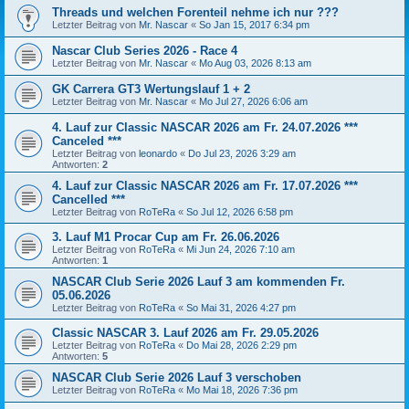
Threads und welchen Forenteil nehme ich nur ???
Letzter Beitrag von
Mr. Nascar
«
So Jan 15, 2017 6:34 pm
Nascar Club Series 2026 - Race 4
Letzter Beitrag von
Mr. Nascar
«
Mo Aug 03, 2026 8:13 am
GK Carrera GT3 Wertungslauf 1 + 2
Letzter Beitrag von
Mr. Nascar
«
Mo Jul 27, 2026 6:06 am
4. Lauf zur Classic NASCAR 2026 am Fr. 24.07.2026 ***
Canceled ***
Letzter Beitrag von
leonardo
«
Do Jul 23, 2026 3:29 am
Antworten:
2
4. Lauf zur Classic NASCAR 2026 am Fr. 17.07.2026 ***
Cancelled ***
Letzter Beitrag von
RoTeRa
«
So Jul 12, 2026 6:58 pm
3. Lauf M1 Procar Cup am Fr. 26.06.2026
Letzter Beitrag von
RoTeRa
«
Mi Jun 24, 2026 7:10 am
Antworten:
1
NASCAR Club Serie 2026 Lauf 3 am kommenden Fr.
05.06.2026
Letzter Beitrag von
RoTeRa
«
So Mai 31, 2026 4:27 pm
Classic NASCAR 3. Lauf 2026 am Fr. 29.05.2026
Letzter Beitrag von
RoTeRa
«
Do Mai 28, 2026 2:29 pm
Antworten:
5
NASCAR Club Serie 2026 Lauf 3 verschoben
Letzter Beitrag von
RoTeRa
«
Mo Mai 18, 2026 7:36 pm