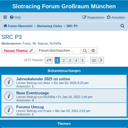
Slotracing Forum Großraum München
FAQ
Registrieren
Anmelden
S
Foren-Übersicht
Slotracing Clubs
SRC P3
u
SRC P3
c
Moderatoren:
Franz
,
Mr. Nascar
,
RoTeRa
h
Suche
Erweiterte Suche
Neues Thema
e
Seite
1
von
32
1
2
3
4
5
32
Nächste
1573 Themen
…
Bekanntmachungen
Jahreskalender 2025 ist online
Letzter Beitrag von
Artur
«
Do Jan 02, 2025 6:23 pm
Antworten:
1
Neue Eventzusage
Letzter Beitrag von
RoTeRa
«
Fr Jan 14, 2022 1:46 pm
Antworten:
4
Forums Umzug
Letzter Beitrag von
Franz
«
Mo Jan 03, 2022 2:52 pm
Antworten:
1
Themen