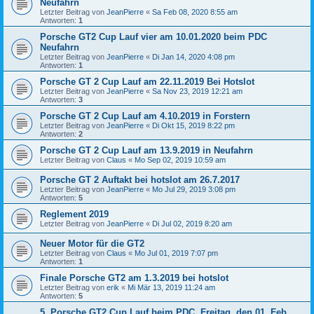
Neufahrn
Letzter Beitrag von
JeanPierre
«
Sa Feb 08, 2020 8:55 am
Antworten:
1
Porsche GT2 Cup Lauf vier am 10.01.2020 beim PDC
Neufahrn
Letzter Beitrag von
JeanPierre
«
Di Jan 14, 2020 4:08 pm
Antworten:
1
Porsche GT 2 Cup Lauf am 22.11.2019 Bei Hotslot
Letzter Beitrag von
JeanPierre
«
Sa Nov 23, 2019 12:21 am
Antworten:
3
Porsche GT 2 Cup Lauf am 4.10.2019 in Forstern
Letzter Beitrag von
JeanPierre
«
Di Okt 15, 2019 8:22 pm
Antworten:
2
Porsche GT 2 Cup Lauf am 13.9.2019 in Neufahrn
Letzter Beitrag von
Claus
«
Mo Sep 02, 2019 10:59 am
Porsche GT 2 Auftakt bei hotslot am 26.7.2017
Letzter Beitrag von
JeanPierre
«
Mo Jul 29, 2019 3:08 pm
Antworten:
5
Reglement 2019
Letzter Beitrag von
JeanPierre
«
Di Jul 02, 2019 8:20 am
Neuer Motor für die GT2
Letzter Beitrag von
Claus
«
Mo Jul 01, 2019 7:07 pm
Antworten:
1
Finale Porsche GT2 am 1.3.2019 bei hotslot
Letzter Beitrag von
erik
«
Mi Mär 13, 2019 11:24 am
Antworten:
5
5. Porsche GT2 Cup Lauf beim PDC, Freitag, den 01. Feb.