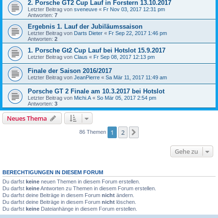
2. Porsche GT2 Cup Lauf in Forstern 13.10.2017
Letzter Beitrag von
sveneuve
«
Fr Nov 03, 2017 12:31 pm
Antworten:
7
Ergebnis 1. Lauf der Jubiläumssaison
Letzter Beitrag von
Darts Dieter
«
Fr Sep 22, 2017 1:46 pm
Antworten:
2
1. Porsche Gt2 Cup Lauf bei Hotslot 15.9.2017
Letzter Beitrag von
Claus
«
Fr Sep 08, 2017 12:13 pm
Finale der Saison 2016/2017
Letzter Beitrag von
JeanPierre
«
Sa Mär 11, 2017 11:49 am
Porsche GT 2 Finale am 10.3.2017 bei Hotslot
Letzter Beitrag von
Michi.A
«
So Mär 05, 2017 2:54 pm
Antworten:
3
Neues Thema
1
2
Nächste
86 Themen
Gehe zu
BERECHTIGUNGEN IN DIESEM FORUM
Du darfst
keine
neuen Themen in diesem Forum erstellen.
Du darfst
keine
Antworten zu Themen in diesem Forum erstellen.
Du darfst deine Beiträge in diesem Forum
nicht
ändern.
Du darfst deine Beiträge in diesem Forum
nicht
löschen.
Du darfst
keine
Dateianhänge in diesem Forum erstellen.