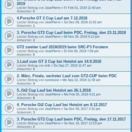
2019
Letzter Beitrag von
JeanPierre
«
Fr Feb 01, 2019 11:40 pm
Antworten:
5
4.Porsche GT 2 Cup Lauf am 7.12.2018
Letzter Beitrag von
JeanPierre
«
So Dez 09, 2018 11:02 am
Antworten:
1
3. Porsche GT2 Cup Lauf beim PDC, Freitag, den 23.11.2018
Letzter Beitrag von
JeanPierre
«
Mi Nov 28, 2018 9:13 pm
Antworten:
2
GT2 zweiter Lauf 2018/2019 beim SRC-P3 Forstern
Letzter Beitrag von
JeanPierre
«
Di Okt 09, 2018 7:06 pm
Antworten:
5
1.Lauf zum GT 2 Cup bei Hotslot am 14.9.2018
Letzter Beitrag von
erik
«
Do Sep 27, 2018 11:47 am
Antworten:
5
2. März, Finale, sechster Lauf zum GT2-CUP beim PDC
Letzter Beitrag von
sveneuve
«
Mo Sep 10, 2018 11:38 am
Antworten:
4
5..Gt2 Cup Lauf bei Hotslot am 26.1.2018
Letzter Beitrag von
JeanPierre
«
Mo Feb 05, 2018 4:21 pm
Antworten:
8
4. Porsche Gt2 Cup Lauf bei Hotslot am 8.12.2017
Letzter Beitrag von
JeanPierre
«
Sa Dez 09, 2017 3:32 pm
Antworten:
3
3. Porsche GT2 Cup Lauf beim PDC, Freitag, den 17.11.2017
Letzter Beitrag von
JeanPierre
«
So Nov 19, 2017 12:53 pm
Antworten:
2