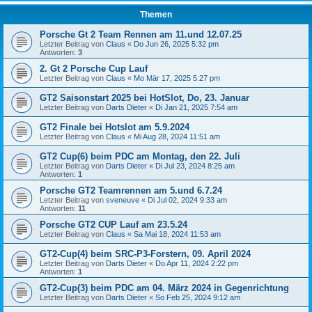
Themen
Porsche Gt 2 Team Rennen am 11.und 12.07.25
Letzter Beitrag von
Claus
«
Do Jun 26, 2025 5:32 pm
Antworten:
3
2. Gt 2 Porsche Cup Lauf
Letzter Beitrag von
Claus
«
Mo Mär 17, 2025 5:27 pm
GT2 Saisonstart 2025 bei HotSlot, Do, 23. Januar
Letzter Beitrag von
Darts Dieter
«
Di Jan 21, 2025 7:54 am
GT2 Finale bei Hotslot am 5.9.2024
Letzter Beitrag von
Claus
«
Mi Aug 28, 2024 11:51 am
GT2 Cup(6) beim PDC am Montag, den 22. Juli
Letzter Beitrag von
Darts Dieter
«
Di Jul 23, 2024 8:25 am
Antworten:
1
Porsche GT2 Teamrennen am 5.und 6.7.24
Letzter Beitrag von
sveneuve
«
Di Jul 02, 2024 9:33 am
Antworten:
11
Porsche GT2 CUP Lauf am 23.5.24
Letzter Beitrag von
Claus
«
Sa Mai 18, 2024 11:53 am
GT2-Cup(4) beim SRC-P3-Forstern, 09. April 2024
Letzter Beitrag von
Darts Dieter
«
Do Apr 11, 2024 2:22 pm
Antworten:
1
GT2-Cup(3) beim PDC am 04. März 2024 in Gegenrichtung
Letzter Beitrag von
Darts Dieter
«
So Feb 25, 2024 9:12 am