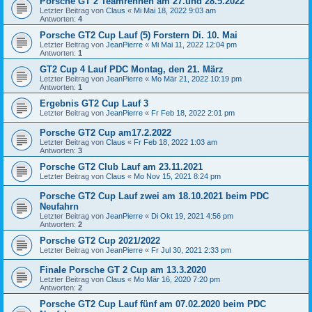
Porsche GT 2 Teamrennen am 27.und 28.5.2022
Letzter Beitrag von
Claus
«
Mi Mai 18, 2022 9:03 am
Antworten:
4
Porsche GT2 Cup Lauf (5) Forstern Di. 10. Mai
Letzter Beitrag von
JeanPierre
«
Mi Mai 11, 2022 12:04 pm
Antworten:
1
GT2 Cup 4 Lauf PDC Montag, den 21. März
Letzter Beitrag von
JeanPierre
«
Mo Mär 21, 2022 10:19 pm
Antworten:
1
Ergebnis GT2 Cup Lauf 3
Letzter Beitrag von
JeanPierre
«
Fr Feb 18, 2022 2:01 pm
Porsche GT2 Cup am17.2.2022
Letzter Beitrag von
Claus
«
Fr Feb 18, 2022 1:03 am
Antworten:
3
Porsche GT2 Club Lauf am 23.11.2021
Letzter Beitrag von
Claus
«
Mo Nov 15, 2021 8:24 pm
Porsche GT2 Cup Lauf zwei am 18.10.2021 beim PDC
Neufahrn
Letzter Beitrag von
JeanPierre
«
Di Okt 19, 2021 4:56 pm
Antworten:
2
Porsche GT2 Cup 2021/2022
Letzter Beitrag von
JeanPierre
«
Fr Jul 30, 2021 2:33 pm
Finale Porsche GT 2 Cup am 13.3.2020
Letzter Beitrag von
Claus
«
Mo Mär 16, 2020 7:20 pm
Antworten:
2
Porsche GT2 Cup Lauf fünf am 07.02.2020 beim PDC