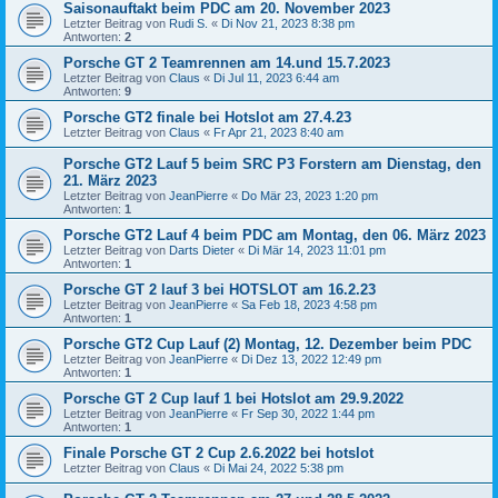
Saisonauftakt beim PDC am 20. November 2023
Letzter Beitrag von
Rudi S.
«
Di Nov 21, 2023 8:38 pm
Antworten:
2
Porsche GT 2 Teamrennen am 14.und 15.7.2023
Letzter Beitrag von
Claus
«
Di Jul 11, 2023 6:44 am
Antworten:
9
Porsche GT2 finale bei Hotslot am 27.4.23
Letzter Beitrag von
Claus
«
Fr Apr 21, 2023 8:40 am
Porsche GT2 Lauf 5 beim SRC P3 Forstern am Dienstag, den
21. März 2023
Letzter Beitrag von
JeanPierre
«
Do Mär 23, 2023 1:20 pm
Antworten:
1
Porsche GT2 Lauf 4 beim PDC am Montag, den 06. März 2023
Letzter Beitrag von
Darts Dieter
«
Di Mär 14, 2023 11:01 pm
Antworten:
1
Porsche GT 2 lauf 3 bei HOTSLOT am 16.2.23
Letzter Beitrag von
JeanPierre
«
Sa Feb 18, 2023 4:58 pm
Antworten:
1
Porsche GT2 Cup Lauf (2) Montag, 12. Dezember beim PDC
Letzter Beitrag von
JeanPierre
«
Di Dez 13, 2022 12:49 pm
Antworten:
1
Porsche GT 2 Cup lauf 1 bei Hotslot am 29.9.2022
Letzter Beitrag von
JeanPierre
«
Fr Sep 30, 2022 1:44 pm
Antworten:
1
Finale Porsche GT 2 Cup 2.6.2022 bei hotslot
Letzter Beitrag von
Claus
«
Di Mai 24, 2022 5:38 pm