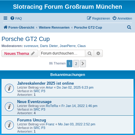
Slotracing Forum Großraum München
FAQ
Registrieren
Anmelden
S
Foren-Übersicht
Weitere Rennserien
Porsche GT2 Cup
u
Porsche GT2 Cup
c
Moderatoren:
sveneuve
,
Darts Dieter
,
JeanPierre
,
Claus
h
Suche
Erweiterte Suche
Neues Thema
e
1
2
Nächste
86 Themen
Bekanntmachungen
Jahreskalender 2025 ist online
Letzter Beitrag von
Artur
«
Do Jan 02, 2025 6:23 pm
Verfasst in
SRC P3
Antworten:
1
Neue Eventzusage
Letzter Beitrag von
RoTeRa
«
Fr Jan 14, 2022 1:46 pm
Verfasst in
SRC P3
Antworten:
4
Forums Umzug
Letzter Beitrag von
Franz
«
Mo Jan 03, 2022 2:52 pm
Verfasst in
SRC P3
Antworten:
1