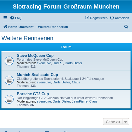
Slotracing Forum Großraum München
FAQ
Registrieren
Anmelden
S
Foren-Übersicht
Weitere Rennserien
u
Weitere Rennserien
c
Forum
h
e
Steve McQueen Cup
Forum des Steve McQueen Cup
Moderatoren:
sveneuve
,
Rudi S.
,
Darts Dieter
Themen:
413
Munich Scaleauto Cup
Clubübergreifende Rennserie mit Scaleauto 1:24 Fahrzeugen
Moderatoren:
sveneuve
,
Darts Dieter
,
Claus
Themen:
133
Porsche GT2 Cup
Der langjährige GT2 Cup von HotSlot nun unter weitere Rennserien
Moderatoren:
sveneuve
,
Darts Dieter
,
JeanPierre
,
Claus
Themen:
86
Gehe zu