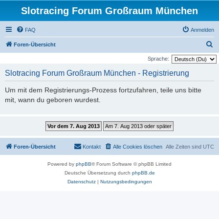
Slotracing Forum Großraum München
FAQ
Anmelden
S
Foren-Übersicht
u
Sprache:
c
Slotracing Forum Großraum München - Registrierung
h
Um mit dem Registrierungs-Prozess fortzufahren, teile uns bitte
e
mit, wann du geboren wurdest.
Foren-Übersicht
Kontakt
Alle Cookies löschen
Alle Zeiten sind
UTC
Powered by
phpBB
® Forum Software © phpBB Limited
Deutsche Übersetzung durch
phpBB.de
Datenschutz
|
Nutzungsbedingungen