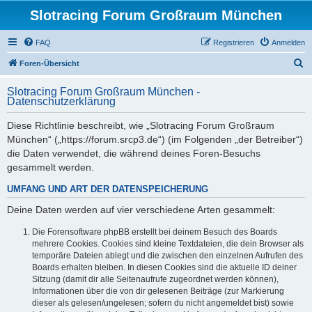
Slotracing Forum Großraum München
FAQ
Registrieren
Anmelden
S
Foren-Übersicht
u
Slotracing Forum Großraum München -
c
Datenschutzerklärung
h
Diese Richtlinie beschreibt, wie „Slotracing Forum Großraum
e
München“ („https://forum.srcp3.de“) (im Folgenden „der Betreiber“)
die Daten verwendet, die während deines Foren-Besuchs
gesammelt werden.
UMFANG UND ART DER DATENSPEICHERUNG
Deine Daten werden auf vier verschiedene Arten gesammelt:
Die Forensoftware phpBB erstellt bei deinem Besuch des Boards
mehrere Cookies. Cookies sind kleine Textdateien, die dein Browser als
temporäre Dateien ablegt und die zwischen den einzelnen Aufrufen des
Boards erhalten bleiben. In diesen Cookies sind die aktuelle ID deiner
Sitzung (damit dir alle Seitenaufrufe zugeordnet werden können),
Informationen über die von dir gelesenen Beiträge (zur Markierung
dieser als gelesen/ungelesen; sofern du nicht angemeldet bist) sowie