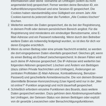
Informationen über deine Teilnahme an Umfragen (sofern du nicht
angemeldet bist) gespeichert. Ferner werden deine Benutzer-ID, ein
Authentifizierungsschlüssel und eine Session-ID gespeichert. Die
Cookies haben standardmäßig eine Gültigkeit von einem Jahr. Alle
Cookies kannst du jederzeit über die Funktion „Alle Cookies löschen“
löschen.
Weiterhin werden die Daten gespeichert, die du bei der Registrierung,
in deinem Profil oder deinem persönlichem Bereich angibst. Für die
Registrierung sind mindestens ein eindeutiger Benutzername, eine E-
Mail-Adresse und ein Passwort notwendig. Wenn durch den Betreiber
weitere Daten als notwendig festgelegt wurden, so ist dies für dich vor
deren Eingabe ersichtlich.
Wenn du einen Beitrag oder eine private Nachricht erstellst, so werden
die dort eingegebenen Daten ebenfalls gespeichert. Gleiches gilt, wenn
du einen Beitrag als Entwurf zwischenspeicherst. In diesen Fällen wird
auch deine IP-Adresse gespeichert. Die IP-Adresse wird weiterhin bei
folgenden Aktionen gespeichert: Löschen und Ändern von Beiträgen
(dazu zählen Private Nachrichten und Umfragen), Änderungen an
zentralen Profildaten (E-Mail-Adresse, Kontoaktivierung, Benutzer-
Passwort) und gescheiterte Anmeldeversuche. Die von deinem Browser
übermittelte Browser-Kennzeichnung (User Agent) wird nur in der „Wer
ist online?“-Funktion angezeigt und nicht dauerhaft gespeichert.
Schließlich erfordern einzelne Funktionen des Boards, dass weitere
Daten gespeichert werden. Dazu gehören dein Abstimmungsverhalten
bei Umfragen, der Gelesen-Status von deinen Beiträgen oder explizit
von dir gesetzte Lesezeichen oder Benachrichtigungsfunktionen.