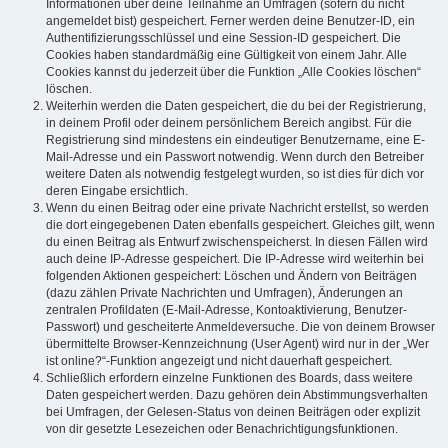
Informationen über deine Teilnahme an Umfragen (sofern du nicht
angemeldet bist) gespeichert. Ferner werden deine Benutzer-ID, ein
Authentifizierungsschlüssel und eine Session-ID gespeichert. Die
Cookies haben standardmäßig eine Gültigkeit von einem Jahr. Alle
Cookies kannst du jederzeit über die Funktion „Alle Cookies löschen“
löschen.
Weiterhin werden die Daten gespeichert, die du bei der Registrierung,
in deinem Profil oder deinem persönlichem Bereich angibst. Für die
Registrierung sind mindestens ein eindeutiger Benutzername, eine E-
Mail-Adresse und ein Passwort notwendig. Wenn durch den Betreiber
weitere Daten als notwendig festgelegt wurden, so ist dies für dich vor
deren Eingabe ersichtlich.
Wenn du einen Beitrag oder eine private Nachricht erstellst, so werden
die dort eingegebenen Daten ebenfalls gespeichert. Gleiches gilt, wenn
du einen Beitrag als Entwurf zwischenspeicherst. In diesen Fällen wird
auch deine IP-Adresse gespeichert. Die IP-Adresse wird weiterhin bei
folgenden Aktionen gespeichert: Löschen und Ändern von Beiträgen
(dazu zählen Private Nachrichten und Umfragen), Änderungen an
zentralen Profildaten (E-Mail-Adresse, Kontoaktivierung, Benutzer-
Passwort) und gescheiterte Anmeldeversuche. Die von deinem Browser
übermittelte Browser-Kennzeichnung (User Agent) wird nur in der „Wer
ist online?“-Funktion angezeigt und nicht dauerhaft gespeichert.
Schließlich erfordern einzelne Funktionen des Boards, dass weitere
Daten gespeichert werden. Dazu gehören dein Abstimmungsverhalten
bei Umfragen, der Gelesen-Status von deinen Beiträgen oder explizit
von dir gesetzte Lesezeichen oder Benachrichtigungsfunktionen.