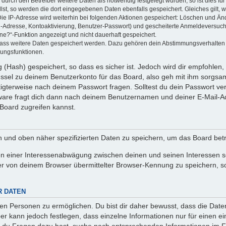
rch den Betreiber weitere Daten als notwendig festgelegt wurden, so ist dies für 
llst, so werden die dort eingegebenen Daten ebenfalls gespeichert. Gleiches gilt, 
Die IP-Adresse wird weiterhin bei folgenden Aktionen gespeichert: Löschen und Än
l-Adresse, Kontoaktivierung, Benutzer-Passwort) und gescheiterte Anmeldeversuch
ine?“-Funktion angezeigt und nicht dauerhaft gespeichert.
 dass weitere Daten gespeichert werden. Dazu gehören dein Abstimmungsverhalten
gungsfunktionen.
(Hash) gespeichert, so dass es sicher ist. Jedoch wird dir empfohlen, 
ssel zu deinem Benutzerkonto für das Board, also geh mit ihm sorgsam
htigterweise nach deinem Passwort fragen. Solltest du dein Passwort v
are fragt dich dann nach deinem Benutzernamen und deiner E-Mail-Ad
Board zugreifen kannst.
en und oben näher spezifizierten Daten zu speichern, um das Board bet
en einer Interessenabwägung zwischen deinen und seinen Interessen sow
r von deinem Browser übermittelter Browser-Kennung zu speichern, so
R DATEN
n Personen zu ermöglichen. Du bist dir daher bewusst, dass die Daten d
ber kann jedoch festlegen, dass einzelne Informationen nur für einen ei