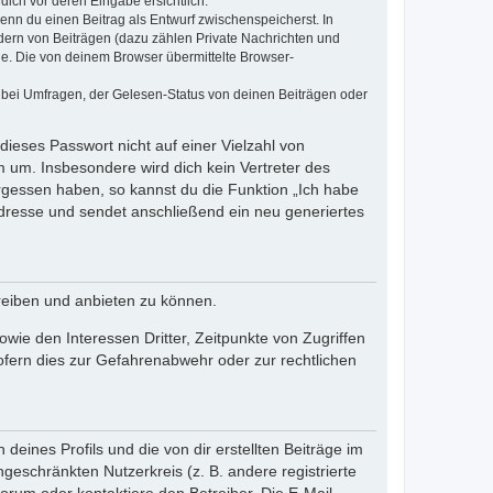
dich vor deren Eingabe ersichtlich.
wenn du einen Beitrag als Entwurf zwischenspeicherst. In
dern von Beiträgen (dazu zählen Private Nachrichten und
e. Die von deinem Browser übermittelte Browser-
 bei Umfragen, der Gelesen-Status von deinen Beiträgen oder
dieses Passwort nicht auf einer Vielzahl von
 um. Insbesondere wird dich kein Vertreter des
ergessen haben, so kannst du die Funktion „Ich habe
resse und sendet anschließend ein neu generiertes
reiben und anbieten zu können.
ie den Interessen Dritter, Zeitpunkte von Zugriffen
fern dies zur Gefahrenabwehr oder zur rechtlichen
eines Profils und die von dir erstellten Beiträge im
ngeschränkten Nutzerkreis (z. B. andere registrierte