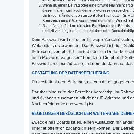
eine E-Mail-Adresse und ein Passwort notwendig. Wenn du
Wenn du einen Beitrag oder eine private Nachricht erste
diesen Fällen wird auch deine IP-Adresse gespeichert. 
Umfragen), Änderungen an zentralen Profildaten (E-Mai
Kennzeichnung (User Agent) wird nur in der „Wer ist onl
Schließlich erfordern einzelne Funktionen des Boards,
explizit von dir gesetzte Lesezeichen oder Benachrichti
Dein Passwort wird mit einer Einwege-Verschlüsselung 
Webseiten zu verwenden. Das Passwort ist dein Schlü
Betreibers, von phpBB Limited oder ein Dritter berec
mein Passwort vergessen“ benutzen. Die phpBB-Softw
Passwort an diese Adresse, mit dem du dann auf das 
GESTATTUNG DER DATENSPEICHERUNG
Du gestattest dem Betreiber, die von dir eingegeben
Darüber hinaus ist der Betreiber berechtigt, im Rahm
und Aktionen zusammen mit deiner IP-Adresse und de
Nachverfolgbarkeit notwendig ist.
REGELUNGEN BEZÜGLICH DER WEITERGABE DEINE
Zweck eines Boards ist es, einen Austausch mit andere
Internet öffentlich zugänglich sein können. Der Betrei