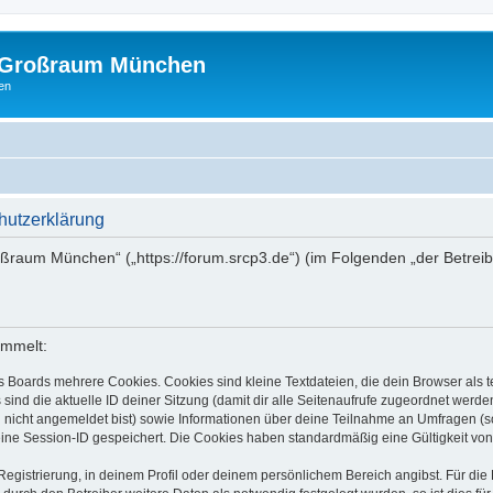
m Großraum München
en
hutzerklärung
roßraum München“ („https://forum.srcp3.de“) (im Folgenden „der Betrei
ammelt:
s Boards mehrere Cookies. Cookies sind kleine Textdateien, die dein Browser als
 sind die aktuelle ID deiner Sitzung (damit dir alle Seitenaufrufe zugeordnet werd
u nicht angemeldet bist) sowie Informationen über deine Teilnahme an Umfragen (s
eine Session-ID gespeichert. Die Cookies haben standardmäßig eine Gültigkeit von 
Registrierung, in deinem Profil oder deinem persönlichem Bereich angibst. Für di