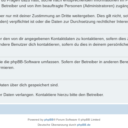
n du Fragen dazu hast, suche nach entsprechenden Informationen im Fo
n Betreiber und von ihm beauftragte Personen (Administratoren) zugäng
r nur mit deiner Zustimmung an Dritte weitergeben. Dies gilt nicht, s
n) verpflichtet ist oder die Daten zur Durchsetzung rechtlicher Interes
er den von dir angegebenen Kontaktdaten zu kontaktieren, sofern dies 
andere Benutzer dich kontaktieren, sofern du dies in deinem persönliche
, die die phpBB-Software umfassen. Sofern der Betreiber in anderen Be
ormieren.
 Daten über dich gespeichert sind.
 Daten verlangen. Kontaktiere hierzu bitte den Betreiber.
Powered by
phpBB
® Forum Software © phpBB Limited
Deutsche Übersetzung durch
phpBB.de