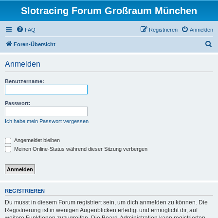
Slotracing Forum Großraum München
FAQ
Registrieren
Anmelden
S
Foren-Übersicht
u
Anmelden
c
h
Benutzername:
e
Passwort:
Ich habe mein Passwort vergessen
Angemeldet bleiben
Meinen Online-Status während dieser Sitzung verbergen
REGISTRIEREN
Du musst in diesem Forum registriert sein, um dich anmelden zu können. Die
Registrierung ist in wenigen Augenblicken erledigt und ermöglicht dir, auf
weitere Funktionen zuzugreifen. Die Board-Administration kann registrierten