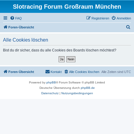
Slotracing Forum Großraum München
FAQ
Registrieren
Anmelden
S
Foren-Übersicht
u
Alle Cookies löschen
c
h
Bist du dir sicher, dass du alle Cookies des Boards löschen möchtest?
e
Foren-Übersicht
Kontakt
Alle Cookies löschen
Alle Zeiten sind
UTC
Powered by
phpBB
® Forum Software © phpBB Limited
Deutsche Übersetzung durch
phpBB.de
Datenschutz
|
Nutzungsbedingungen