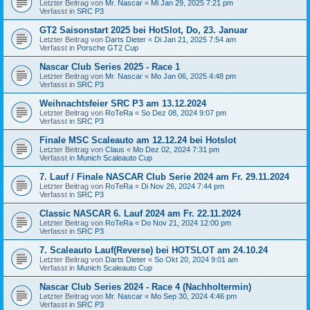
Letzter Beitrag von
Mr. Nascar
«
Mi Jan 29, 2025 7:21 pm
Verfasst in
SRC P3
GT2 Saisonstart 2025 bei HotSlot, Do, 23. Januar
Letzter Beitrag von
Darts Dieter
«
Di Jan 21, 2025 7:54 am
Verfasst in
Porsche GT2 Cup
Nascar Club Series 2025 - Race 1
Letzter Beitrag von
Mr. Nascar
«
Mo Jan 06, 2025 4:48 pm
Verfasst in
SRC P3
Weihnachtsfeier SRC P3 am 13.12.2024
Letzter Beitrag von
RoTeRa
«
So Dez 08, 2024 9:07 pm
Verfasst in
SRC P3
Finale MSC Scaleauto am 12.12.24 bei Hotslot
Letzter Beitrag von
Claus
«
Mo Dez 02, 2024 7:31 pm
Verfasst in
Munich Scaleauto Cup
7. Lauf / Finale NASCAR Club Serie 2024 am Fr. 29.11.2024
Letzter Beitrag von
RoTeRa
«
Di Nov 26, 2024 7:44 pm
Verfasst in
SRC P3
Classic NASCAR 6. Lauf 2024 am Fr. 22.11.2024
Letzter Beitrag von
RoTeRa
«
Do Nov 21, 2024 12:00 pm
Verfasst in
SRC P3
7. Scaleauto Lauf(Reverse) bei HOTSLOT am 24.10.24
Letzter Beitrag von
Darts Dieter
«
So Okt 20, 2024 9:01 am
Verfasst in
Munich Scaleauto Cup
Nascar Club Series 2024 - Race 4 (Nachholtermin)
Letzter Beitrag von
Mr. Nascar
«
Mo Sep 30, 2024 4:46 pm
Verfasst in
SRC P3