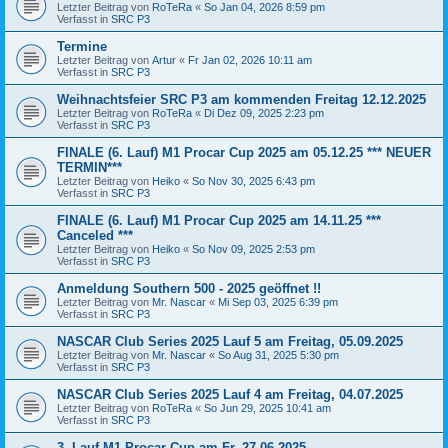
Letzter Beitrag von
RoTeRa
«
So Jan 04, 2026 8:59 pm
Verfasst in
SRC P3
Termine
Letzter Beitrag von
Artur
«
Fr Jan 02, 2026 10:11 am
Verfasst in
SRC P3
Weihnachtsfeier SRC P3 am kommenden Freitag 12.12.2025
Letzter Beitrag von
RoTeRa
«
Di Dez 09, 2025 2:23 pm
Verfasst in
SRC P3
FINALE (6. Lauf) M1 Procar Cup 2025 am 05.12.25 *** NEUER
TERMIN***
Letzter Beitrag von
Heiko
«
So Nov 30, 2025 6:43 pm
Verfasst in
SRC P3
FINALE (6. Lauf) M1 Procar Cup 2025 am 14.11.25 ***
Canceled ***
Letzter Beitrag von
Heiko
«
So Nov 09, 2025 2:53 pm
Verfasst in
SRC P3
Anmeldung Southern 500 - 2025 geöffnet !!
Letzter Beitrag von
Mr. Nascar
«
Mi Sep 03, 2025 6:39 pm
Verfasst in
SRC P3
NASCAR Club Series 2025 Lauf 5 am Freitag, 05.09.2025
Letzter Beitrag von
Mr. Nascar
«
So Aug 31, 2025 5:30 pm
Verfasst in
SRC P3
NASCAR Club Series 2025 Lauf 4 am Freitag, 04.07.2025
Letzter Beitrag von
RoTeRa
«
So Jun 29, 2025 10:41 am
Verfasst in
SRC P3
3. Lauf M1 Procar Cup am Fr. 27.06.2025