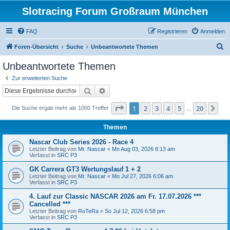
Slotracing Forum Großraum München
FAQ
Registrieren
Anmelden
S
Foren-Übersicht
Suche
Unbeantwortete Themen
u
Unbeantwortete Themen
c
Zur erweiterten Suche
h
Suche
Erweiterte Suche
e
Seite
1
von
20
1
2
3
4
5
20
Nä
Die Suche ergab mehr als 1000 Treffer
…
Themen
Nascar Club Series 2026 - Race 4
Letzter Beitrag von
Mr. Nascar
«
Mo Aug 03, 2026 8:13 am
Verfasst in
SRC P3
GK Carrera GT3 Wertungslauf 1 + 2
Letzter Beitrag von
Mr. Nascar
«
Mo Jul 27, 2026 6:06 am
Verfasst in
SRC P3
4. Lauf zur Classic NASCAR 2026 am Fr. 17.07.2026 ***
Cancelled ***
Letzter Beitrag von
RoTeRa
«
So Jul 12, 2026 6:58 pm
Verfasst in
SRC P3