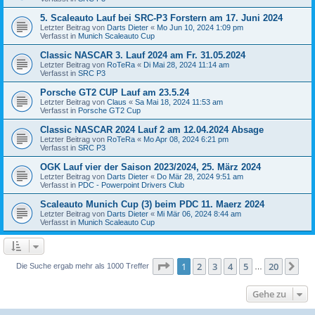
5. Scaleauto Lauf bei SRC-P3 Forstern am 17. Juni 2024
Letzter Beitrag von
Darts Dieter
«
Mo Jun 10, 2024 1:09 pm
Verfasst in
Munich Scaleauto Cup
Classic NASCAR 3. Lauf 2024 am Fr. 31.05.2024
Letzter Beitrag von
RoTeRa
«
Di Mai 28, 2024 11:14 am
Verfasst in
SRC P3
Porsche GT2 CUP Lauf am 23.5.24
Letzter Beitrag von
Claus
«
Sa Mai 18, 2024 11:53 am
Verfasst in
Porsche GT2 Cup
Classic NASCAR 2024 Lauf 2 am 12.04.2024 Absage
Letzter Beitrag von
RoTeRa
«
Mo Apr 08, 2024 6:21 pm
Verfasst in
SRC P3
OGK Lauf vier der Saison 2023/2024, 25. März 2024
Letzter Beitrag von
Darts Dieter
«
Do Mär 28, 2024 9:51 am
Verfasst in
PDC - Powerpoint Drivers Club
Scaleauto Munich Cup (3) beim PDC 11. Maerz 2024
Letzter Beitrag von
Darts Dieter
«
Mi Mär 06, 2024 8:44 am
Verfasst in
Munich Scaleauto Cup
Seite
1
von
20
1
2
3
4
5
20
Nä
Die Suche ergab mehr als 1000 Treffer
…
Gehe zu