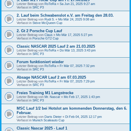
Letzter Beitrag von
RoTeRa
«
Sa Jun 21, 2025 9:27 am
Verfasst in
SRC P3
2. Lauf beim Schwabenslot e.V. am Freitag den 28.03.
Letzter Beitrag von
Rudi S.
«
Mo Mär 24, 2025 9:08 am
Verfasst in
Steve McQueen Cup
2. Gt 2 Porsche Cup Lauf
Letzter Beitrag von
Claus
«
Mo Mär 17, 2025 5:27 pm
Verfasst in
Porsche GT2 Cup
Classic NASCAR 2025 Lauf 2 am 21.03.2025
Letzter Beitrag von
RoTeRa
«
Do Mär 13, 2025 3:43 pm
Verfasst in
SRC P3
Forum funktioniert wieder
Letzter Beitrag von
RoTeRa
«
Fr Mär 07, 2025 7:32 pm
Verfasst in
SRC P3
Absage NASCAR Lauf 2 am 07.03.2025
Letzter Beitrag von
RoTeRa
«
Fr Mär 07, 2025 7:29 pm
Verfasst in
SRC P3
Freies Training M1 Langstrecke
Letzter Beitrag von
Mr. Nascar
«
Mo Feb 17, 2025 1:43 pm
Verfasst in
SRC P3
MSC Lauf 1/2 bei Hotslot am kommenden Donnerstag, den 6.
Februar.
Letzter Beitrag von
Darts Dieter
«
Di Feb 04, 2025 12:17 pm
Verfasst in
Munich Scaleauto Cup
Classic Nascar 2025 - Lauf 1