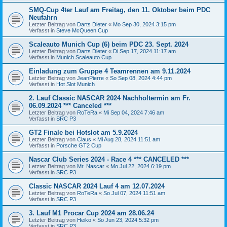
SMQ-Cup 4ter Lauf am Freitag, den 11. Oktober beim PDC
Neufahrn
Letzter Beitrag von
Darts Dieter
«
Mo Sep 30, 2024 3:15 pm
Verfasst in
Steve McQueen Cup
Scaleauto Munich Cup (6) beim PDC 23. Sept. 2024
Letzter Beitrag von
Darts Dieter
«
Di Sep 17, 2024 11:17 am
Verfasst in
Munich Scaleauto Cup
Einladung zum Gruppe 4 Teamrennen am 9.11.2024
Letzter Beitrag von
JeanPierre
«
So Sep 08, 2024 4:44 pm
Verfasst in
Hot Slot Munich
2. Lauf Classic NASCAR 2024 Nachholtermin am Fr.
06.09.2024 *** Canceled ***
Letzter Beitrag von
RoTeRa
«
Mi Sep 04, 2024 7:46 am
Verfasst in
SRC P3
GT2 Finale bei Hotslot am 5.9.2024
Letzter Beitrag von
Claus
«
Mi Aug 28, 2024 11:51 am
Verfasst in
Porsche GT2 Cup
Nascar Club Series 2024 - Race 4 *** CANCELED ***
Letzter Beitrag von
Mr. Nascar
«
Mo Jul 22, 2024 6:19 pm
Verfasst in
SRC P3
Classic NASCAR 2024 Lauf 4 am 12.07.2024
Letzter Beitrag von
RoTeRa
«
So Jul 07, 2024 11:51 am
Verfasst in
SRC P3
3. Lauf M1 Procar Cup 2024 am 28.06.24
Letzter Beitrag von
Heiko
«
So Jun 23, 2024 5:32 pm
Verfasst in
SRC P3