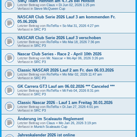
SMQ Team Rennen am 4.7.26 bei Hotslot
Letzter Beitrag von
Claus
«
Di Jun 02, 2026 1:25 pm
Verfasst in
Steve McQueen Cup
NASCAR Club Serie 2026 Lauf 3 am kommenden Fr.
05.06.2026
Letzter Beitrag von
RoTeRa
«
So Mai 31, 2026 4:27 pm
Verfasst in
SRC P3
NASCAR Club Serie 2026 Lauf 3 verschoben
Letzter Beitrag von
RoTeRa
«
Mo Mai 18, 2026 7:36 pm
Verfasst in
SRC P3
Nascar Club Series - Race 2 - April 10th 2026
Letzter Beitrag von
Mr. Nascar
«
Mo Apr 06, 2026 3:26 pm
Verfasst in
SRC P3
Classic NASCAR 2026 Lauf 2 am Fr. den 06.03.2026
Letzter Beitrag von
RoTeRa
«
Mo Mär 02, 2026 11:47 am
Verfasst in
SRC P3
GK Carrera GT3 Lauf am 06.02.2026 *** Canceled ***
Letzter Beitrag von
RoTeRa
«
Mi Feb 04, 2026 8:31 pm
Verfasst in
SRC P3
Classic Nascar 2026 - Lauf 1 am Freitag 30.01.2026
Letzter Beitrag von
RoTeRa
«
Di Jan 27, 2026 4:01 pm
Verfasst in
SRC P3
Änderung im Scaleauto Reglement
Letzter Beitrag von
Claus
«
Mo Jan 26, 2026 3:19 pm
Verfasst in
Munich Scaleauto Cup
Jahreskalender 2026 ist online