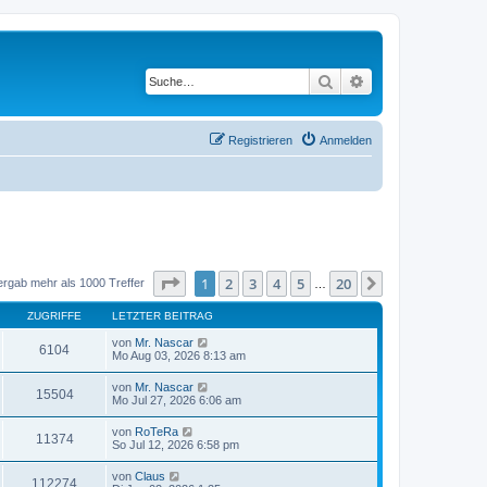
Suche
Erweiterte Suche
Registrieren
Anmelden
Seite
1
von
20
1
2
3
4
5
20
Nächste
ergab mehr als 1000 Treffer
…
ZUGRIFFE
LETZTER BEITRAG
von
Mr. Nascar
6104
Mo Aug 03, 2026 8:13 am
von
Mr. Nascar
15504
Mo Jul 27, 2026 6:06 am
von
RoTeRa
11374
So Jul 12, 2026 6:58 pm
von
Claus
112274