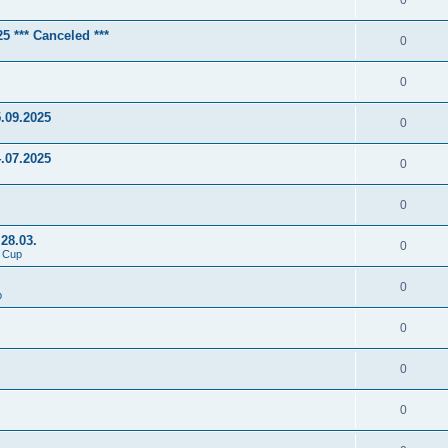
0
5 *** Canceled ***
0
0
.09.2025
0
.07.2025
0
0
28.03.
0
 Cup
0
p
0
0
0