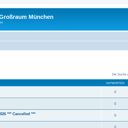
m Großraum München
en
Die Suche 
ANTWORTEN
0
0
26 *** Cancelled ***
0
0