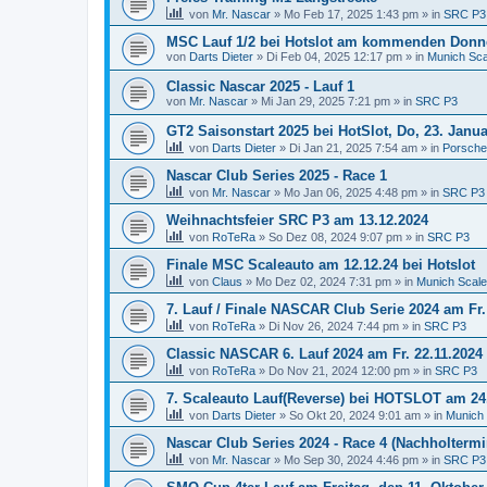
von
Mr. Nascar
»
Mo Feb 17, 2025 1:43 pm
» in
SRC P3
MSC Lauf 1/2 bei Hotslot am kommenden Donner
von
Darts Dieter
»
Di Feb 04, 2025 12:17 pm
» in
Munich Sca
Classic Nascar 2025 - Lauf 1
von
Mr. Nascar
»
Mi Jan 29, 2025 7:21 pm
» in
SRC P3
GT2 Saisonstart 2025 bei HotSlot, Do, 23. Janua
von
Darts Dieter
»
Di Jan 21, 2025 7:54 am
» in
Porsch
Nascar Club Series 2025 - Race 1
von
Mr. Nascar
»
Mo Jan 06, 2025 4:48 pm
» in
SRC P3
Weihnachtsfeier SRC P3 am 13.12.2024
von
RoTeRa
»
So Dez 08, 2024 9:07 pm
» in
SRC P3
Finale MSC Scaleauto am 12.12.24 bei Hotslot
von
Claus
»
Mo Dez 02, 2024 7:31 pm
» in
Munich Scal
7. Lauf / Finale NASCAR Club Serie 2024 am Fr.
von
RoTeRa
»
Di Nov 26, 2024 7:44 pm
» in
SRC P3
Classic NASCAR 6. Lauf 2024 am Fr. 22.11.2024
von
RoTeRa
»
Do Nov 21, 2024 12:00 pm
» in
SRC P3
7. Scaleauto Lauf(Reverse) bei HOTSLOT am 24
von
Darts Dieter
»
So Okt 20, 2024 9:01 am
» in
Munich
Nascar Club Series 2024 - Race 4 (Nachholtermi
von
Mr. Nascar
»
Mo Sep 30, 2024 4:46 pm
» in
SRC P3