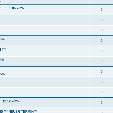
up
Fr. 05.06.2026
0
0
0
2026
0
 ***
0
026
0
0
 Cup
0
0
 12.12.2025
0
.25 *** NEUER TERMIN***