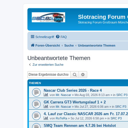
Slotracing Foru
Slotracing Forum Großraum Münch
Schnellzugriff
FAQ
Foren-Übersicht
Suche
Unbeantwortete Themen
Unbeantwortete Themen
Zur erweiterten Suche
Suche
Erweiterte Suche
THEMEN
Nascar Club Series 2026 - Race 4
von
Mr. Nascar
»
Mo Aug 03, 2026 8:13 am
» in
SRC P3
GK Carrera GT3 Wertungslauf 1 + 2
von
Mr. Nascar
»
Mo Jul 27, 2026 6:06 am
» in
SRC P3
4. Lauf zur Classic NASCAR 2026 am Fr. 17.07.20
von
RoTeRa
»
So Jul 12, 2026 6:58 pm
» in
SRC P3
SMQ Team Rennen am 4.7.26 bei Hotslot