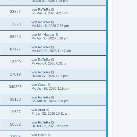
Di Jun 02, 2026 1:25 pm
von
RoTeRa
33827
So Mai 31, 2026 4:27 pm
von
RoTeRa
11228
Mo Mai 18, 2026 7:36 pm
von
Mr. Nascar
83660
Mo Apr 06, 2026 3:26 pm
von
RoTeRa
87477
Mo Mär 02, 2026 11:47 am
von
RoTeRa
18209
Mi Feb 04, 2026 8:31 pm
von
RoTeRa
27019
Di Jan 27, 2026 4:01 pm
von
Claus
340395
Mo Jan 26, 2026 3:19 pm
von
RoTeRa
38133
So Jan 04, 2026 8:59 pm
von
Artur
19687
Fr Jan 02, 2026 10:11 am
von
RoTeRa
50562
Di Dez 09, 2025 2:23 pm
von
Heiko