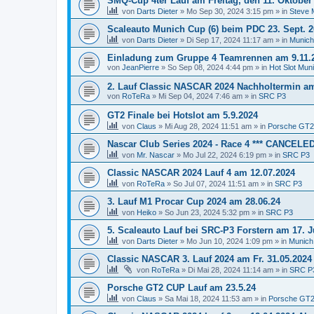
SMQ-Cup 4ter Lauf am Freitag, den 11. Oktobe
von
Darts Dieter
»
Mo Sep 30, 2024 3:15 pm
» in
Steve
Scaleauto Munich Cup (6) beim PDC 23. Sept. 
von
Darts Dieter
»
Di Sep 17, 2024 11:17 am
» in
Munich
Einladung zum Gruppe 4 Teamrennen am 9.11.
von
JeanPierre
»
So Sep 08, 2024 4:44 pm
» in
Hot Slot Mun
2. Lauf Classic NASCAR 2024 Nachholtermin am F
von
RoTeRa
»
Mi Sep 04, 2024 7:46 am
» in
SRC P3
GT2 Finale bei Hotslot am 5.9.2024
von
Claus
»
Mi Aug 28, 2024 11:51 am
» in
Porsche GT2
Nascar Club Series 2024 - Race 4 *** CANCELED
von
Mr. Nascar
»
Mo Jul 22, 2024 6:19 pm
» in
SRC P3
Classic NASCAR 2024 Lauf 4 am 12.07.2024
von
RoTeRa
»
So Jul 07, 2024 11:51 am
» in
SRC P3
3. Lauf M1 Procar Cup 2024 am 28.06.24
von
Heiko
»
So Jun 23, 2024 5:32 pm
» in
SRC P3
5. Scaleauto Lauf bei SRC-P3 Forstern am 17. J
von
Darts Dieter
»
Mo Jun 10, 2024 1:09 pm
» in
Munich
Classic NASCAR 3. Lauf 2024 am Fr. 31.05.2024
von
RoTeRa
»
Di Mai 28, 2024 11:14 am
» in
SRC P
Porsche GT2 CUP Lauf am 23.5.24
von
Claus
»
Sa Mai 18, 2024 11:53 am
» in
Porsche GT