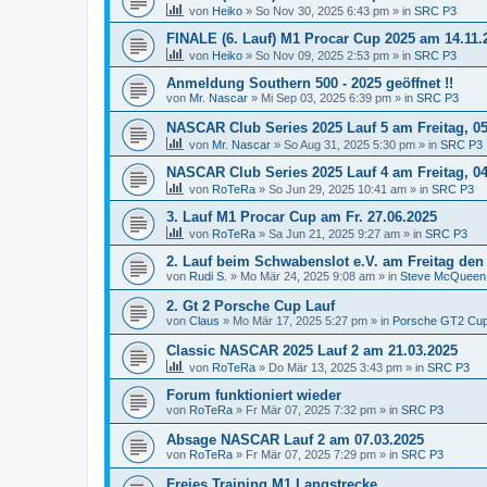
von
Heiko
»
So Nov 30, 2025 6:43 pm
» in
SRC P3
FINALE (6. Lauf) M1 Procar Cup 2025 am 14.11.2
von
Heiko
»
So Nov 09, 2025 2:53 pm
» in
SRC P3
Anmeldung Southern 500 - 2025 geöffnet !!
von
Mr. Nascar
»
Mi Sep 03, 2025 6:39 pm
» in
SRC P3
NASCAR Club Series 2025 Lauf 5 am Freitag, 05
von
Mr. Nascar
»
So Aug 31, 2025 5:30 pm
» in
SRC P3
NASCAR Club Series 2025 Lauf 4 am Freitag, 04
von
RoTeRa
»
So Jun 29, 2025 10:41 am
» in
SRC P3
3. Lauf M1 Procar Cup am Fr. 27.06.2025
von
RoTeRa
»
Sa Jun 21, 2025 9:27 am
» in
SRC P3
2. Lauf beim Schwabenslot e.V. am Freitag den 
von
Rudi S.
»
Mo Mär 24, 2025 9:08 am
» in
Steve McQueen
2. Gt 2 Porsche Cup Lauf
von
Claus
»
Mo Mär 17, 2025 5:27 pm
» in
Porsche GT2 Cu
Classic NASCAR 2025 Lauf 2 am 21.03.2025
von
RoTeRa
»
Do Mär 13, 2025 3:43 pm
» in
SRC P3
Forum funktioniert wieder
von
RoTeRa
»
Fr Mär 07, 2025 7:32 pm
» in
SRC P3
Absage NASCAR Lauf 2 am 07.03.2025
von
RoTeRa
»
Fr Mär 07, 2025 7:29 pm
» in
SRC P3
Freies Training M1 Langstrecke