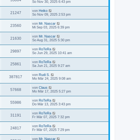
33004
So Nov 30, 2025 6:43 pm
von
Heiko
21247
So Nov 09, 2025 2:53 pm
von
Mr. Nascar
23560
Mi Sep 03, 2025 6:39 pm
von
Mr. Nascar
21630
So Aug 31, 2025 5:30 pm
von
RoTeRa
29897
So Jun 29, 2025 10:41 am
von
RoTeRa
25861
Sa Jun 21, 2025 9:27 am
von
Rudi S.
387817
Mo Mär 24, 2025 9:08 am
von
Claus
57668
Mo Mär 17, 2025 5:27 pm
von
RoTeRa
55986
Do Mär 13, 2025 3:43 pm
von
RoTeRa
31191
Fr Mär 07, 2025 7:32 pm
von
RoTeRa
24817
Fr Mär 07, 2025 7:29 pm
von
Mr. Nascar