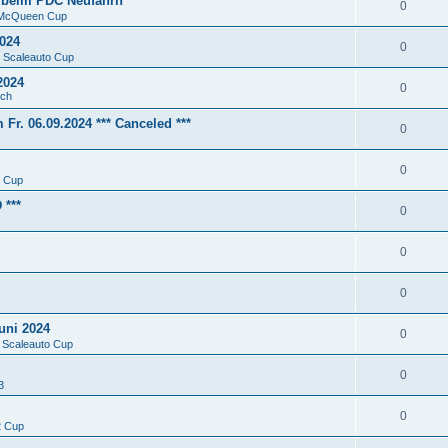
r beim PDC Neufahrn
0
 McQueen Cup
2024
0
 Scaleauto Cup
2024
0
ich
r. 06.09.2024 *** Canceled ***
0
0
 Cup
 ***
0
0
0
uni 2024
0
 Scaleauto Cup
0
3
0
2 Cup