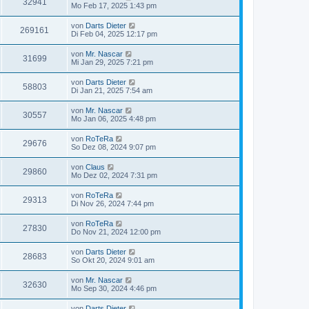
32941
Mo Feb 17, 2025 1:43 pm
von
Darts Dieter
269161
Di Feb 04, 2025 12:17 pm
von
Mr. Nascar
31699
Mi Jan 29, 2025 7:21 pm
von
Darts Dieter
58803
Di Jan 21, 2025 7:54 am
von
Mr. Nascar
30557
Mo Jan 06, 2025 4:48 pm
von
RoTeRa
29676
So Dez 08, 2024 9:07 pm
von
Claus
29860
Mo Dez 02, 2024 7:31 pm
von
RoTeRa
29313
Di Nov 26, 2024 7:44 pm
von
RoTeRa
27830
Do Nov 21, 2024 12:00 pm
von
Darts Dieter
28683
So Okt 20, 2024 9:01 am
von
Mr. Nascar
32630
Mo Sep 30, 2024 4:46 pm
von
Darts Dieter