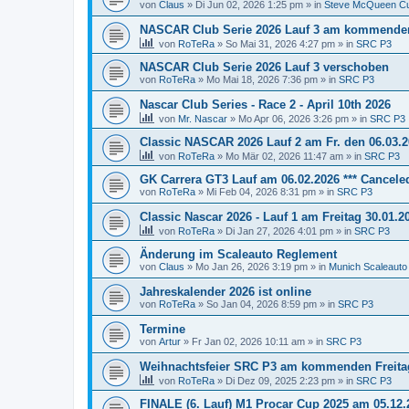
von
Claus
»
Di Jun 02, 2026 1:25 pm
» in
Steve McQueen C
NASCAR Club Serie 2026 Lauf 3 am kommenden 
von
RoTeRa
»
So Mai 31, 2026 4:27 pm
» in
SRC P3
NASCAR Club Serie 2026 Lauf 3 verschoben
von
RoTeRa
»
Mo Mai 18, 2026 7:36 pm
» in
SRC P3
Nascar Club Series - Race 2 - April 10th 2026
von
Mr. Nascar
»
Mo Apr 06, 2026 3:26 pm
» in
SRC P3
Classic NASCAR 2026 Lauf 2 am Fr. den 06.03.
von
RoTeRa
»
Mo Mär 02, 2026 11:47 am
» in
SRC P3
GK Carrera GT3 Lauf am 06.02.2026 *** Canceled
von
RoTeRa
»
Mi Feb 04, 2026 8:31 pm
» in
SRC P3
Classic Nascar 2026 - Lauf 1 am Freitag 30.01.2
von
RoTeRa
»
Di Jan 27, 2026 4:01 pm
» in
SRC P3
Änderung im Scaleauto Reglement
von
Claus
»
Mo Jan 26, 2026 3:19 pm
» in
Munich Scaleauto
Jahreskalender 2026 ist online
von
RoTeRa
»
So Jan 04, 2026 8:59 pm
» in
SRC P3
Termine
von
Artur
»
Fr Jan 02, 2026 10:11 am
» in
SRC P3
Weihnachtsfeier SRC P3 am kommenden Freitag
von
RoTeRa
»
Di Dez 09, 2025 2:23 pm
» in
SRC P3
FINALE (6. Lauf) M1 Procar Cup 2025 am 05.12