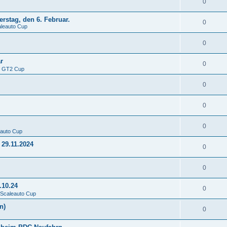
0
stag, den 6. Februar.
0
leauto Cup
0
r
0
e GT2 Cup
0
0
0
eauto Cup
 29.11.2024
0
0
.10.24
0
 Scaleauto Cup
n)
0