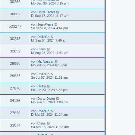
30266
Mo Sep 30, 2024 3:15 pm
von
Darts Dieter
30682
Di Sep 17, 2024 11:17 am
von
JeanPierre
523277
So Sep 08, 2024 4:44 pm
von
RoTeRa
30245
Mi Sep 04, 2024 7:46 am
von
Claus
32859
Mi Aug 28, 2024 11:51 am
von
Mr. Nascar
29990
Mo Jul 22, 2024 6:19 pm
von
RoTeRa
29836
So Jul 07, 2024 11:51 am
von
Heiko
27870
So Jun 23, 2024 5:32 pm
von
Darts Dieter
34128
Mo Jun 10, 2024 1:09 pm
von
RoTeRa
27890
Di Mai 28, 2024 11:14 am
von
Claus
33074
Sa Mai 18, 2024 11:53 am