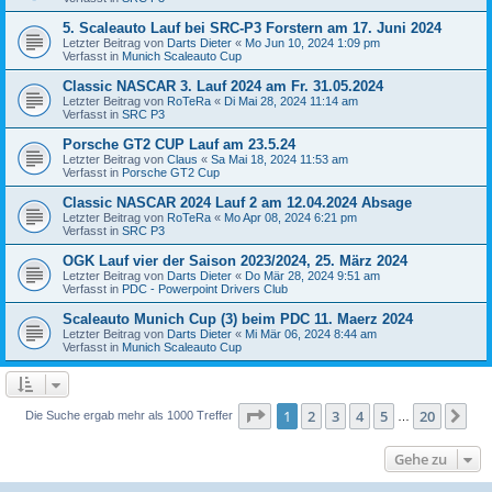
5. Scaleauto Lauf bei SRC-P3 Forstern am 17. Juni 2024
Letzter Beitrag von
Darts Dieter
«
Mo Jun 10, 2024 1:09 pm
Verfasst in
Munich Scaleauto Cup
Classic NASCAR 3. Lauf 2024 am Fr. 31.05.2024
Letzter Beitrag von
RoTeRa
«
Di Mai 28, 2024 11:14 am
Verfasst in
SRC P3
Porsche GT2 CUP Lauf am 23.5.24
Letzter Beitrag von
Claus
«
Sa Mai 18, 2024 11:53 am
Verfasst in
Porsche GT2 Cup
Classic NASCAR 2024 Lauf 2 am 12.04.2024 Absage
Letzter Beitrag von
RoTeRa
«
Mo Apr 08, 2024 6:21 pm
Verfasst in
SRC P3
OGK Lauf vier der Saison 2023/2024, 25. März 2024
Letzter Beitrag von
Darts Dieter
«
Do Mär 28, 2024 9:51 am
Verfasst in
PDC - Powerpoint Drivers Club
Scaleauto Munich Cup (3) beim PDC 11. Maerz 2024
Letzter Beitrag von
Darts Dieter
«
Mi Mär 06, 2024 8:44 am
Verfasst in
Munich Scaleauto Cup
Seite
1
von
20
1
2
3
4
5
20
Nä
Die Suche ergab mehr als 1000 Treffer
…
Gehe zu