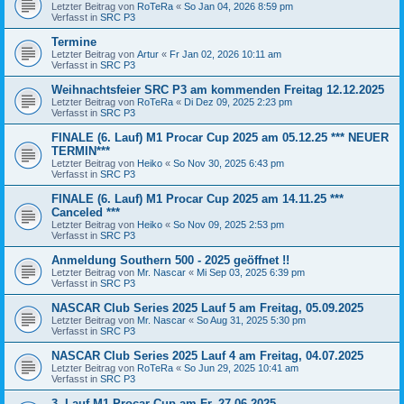
Letzter Beitrag von
RoTeRa
«
So Jan 04, 2026 8:59 pm
Verfasst in
SRC P3
Termine
Letzter Beitrag von
Artur
«
Fr Jan 02, 2026 10:11 am
Verfasst in
SRC P3
Weihnachtsfeier SRC P3 am kommenden Freitag 12.12.2025
Letzter Beitrag von
RoTeRa
«
Di Dez 09, 2025 2:23 pm
Verfasst in
SRC P3
FINALE (6. Lauf) M1 Procar Cup 2025 am 05.12.25 *** NEUER
TERMIN***
Letzter Beitrag von
Heiko
«
So Nov 30, 2025 6:43 pm
Verfasst in
SRC P3
FINALE (6. Lauf) M1 Procar Cup 2025 am 14.11.25 ***
Canceled ***
Letzter Beitrag von
Heiko
«
So Nov 09, 2025 2:53 pm
Verfasst in
SRC P3
Anmeldung Southern 500 - 2025 geöffnet !!
Letzter Beitrag von
Mr. Nascar
«
Mi Sep 03, 2025 6:39 pm
Verfasst in
SRC P3
NASCAR Club Series 2025 Lauf 5 am Freitag, 05.09.2025
Letzter Beitrag von
Mr. Nascar
«
So Aug 31, 2025 5:30 pm
Verfasst in
SRC P3
NASCAR Club Series 2025 Lauf 4 am Freitag, 04.07.2025
Letzter Beitrag von
RoTeRa
«
So Jun 29, 2025 10:41 am
Verfasst in
SRC P3
3. Lauf M1 Procar Cup am Fr. 27.06.2025