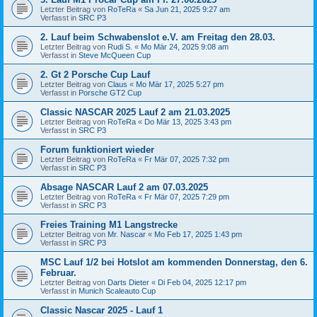
Letzter Beitrag von
RoTeRa
«
Sa Jun 21, 2025 9:27 am
Verfasst in
SRC P3
2. Lauf beim Schwabenslot e.V. am Freitag den 28.03.
Letzter Beitrag von
Rudi S.
«
Mo Mär 24, 2025 9:08 am
Verfasst in
Steve McQueen Cup
2. Gt 2 Porsche Cup Lauf
Letzter Beitrag von
Claus
«
Mo Mär 17, 2025 5:27 pm
Verfasst in
Porsche GT2 Cup
Classic NASCAR 2025 Lauf 2 am 21.03.2025
Letzter Beitrag von
RoTeRa
«
Do Mär 13, 2025 3:43 pm
Verfasst in
SRC P3
Forum funktioniert wieder
Letzter Beitrag von
RoTeRa
«
Fr Mär 07, 2025 7:32 pm
Verfasst in
SRC P3
Absage NASCAR Lauf 2 am 07.03.2025
Letzter Beitrag von
RoTeRa
«
Fr Mär 07, 2025 7:29 pm
Verfasst in
SRC P3
Freies Training M1 Langstrecke
Letzter Beitrag von
Mr. Nascar
«
Mo Feb 17, 2025 1:43 pm
Verfasst in
SRC P3
MSC Lauf 1/2 bei Hotslot am kommenden Donnerstag, den 6.
Februar.
Letzter Beitrag von
Darts Dieter
«
Di Feb 04, 2025 12:17 pm
Verfasst in
Munich Scaleauto Cup
Classic Nascar 2025 - Lauf 1