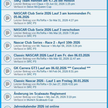
SMQ Team Rennen am 4.7.26 bei Hotslot
Letzter Beitrag von
Claus
«
Di Jun 02, 2026 1:25 pm
Verfasst in
Steve McQueen Cup
NASCAR Club Serie 2026 Lauf 3 am kommenden Fr.
05.06.2026
Letzter Beitrag von
RoTeRa
«
So Mai 31, 2026 4:27 pm
Verfasst in
SRC P3
NASCAR Club Serie 2026 Lauf 3 verschoben
Letzter Beitrag von
RoTeRa
«
Mo Mai 18, 2026 7:36 pm
Verfasst in
SRC P3
Nascar Club Series - Race 2 - April 10th 2026
Letzter Beitrag von
Mr. Nascar
«
Mo Apr 06, 2026 3:26 pm
Verfasst in
SRC P3
Classic NASCAR 2026 Lauf 2 am Fr. den 06.03.2026
Letzter Beitrag von
RoTeRa
«
Mo Mär 02, 2026 11:47 am
Verfasst in
SRC P3
GK Carrera GT3 Lauf am 06.02.2026 *** Canceled ***
Letzter Beitrag von
RoTeRa
«
Mi Feb 04, 2026 8:31 pm
Verfasst in
SRC P3
Classic Nascar 2026 - Lauf 1 am Freitag 30.01.2026
Letzter Beitrag von
RoTeRa
«
Di Jan 27, 2026 4:01 pm
Verfasst in
SRC P3
Änderung im Scaleauto Reglement
Letzter Beitrag von
Claus
«
Mo Jan 26, 2026 3:19 pm
Verfasst in
Munich Scaleauto Cup
Jahreskalender 2026 ist online