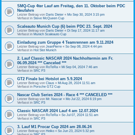
SMQ-Cup 4ter Lauf am Freitag, den 11. Oktober beim PDC
Neufahrn
Letzter Beitrag von
Darts Dieter
«
Mo Sep 30, 2024 3:15 pm
Verfasst in
Steve McQueen Cup
Scaleauto Munich Cup (6) beim PDC 23. Sept. 2024
Letzter Beitrag von
Darts Dieter
«
Di Sep 17, 2024 11:17 am
Verfasst in
Munich Scaleauto Cup
Einladung zum Gruppe 4 Teamrennen am 9.11.2024
Letzter Beitrag von
JeanPierre
«
So Sep 08, 2024 4:44 pm
Verfasst in
Hot Slot Munich
2. Lauf Classic NASCAR 2024 Nachholtermin am Fr.
06.09.2024 *** Canceled ***
Letzter Beitrag von
RoTeRa
«
Mi Sep 04, 2024 7:46 am
Verfasst in
SRC P3
GT2 Finale bei Hotslot am 5.9.2024
Letzter Beitrag von
Claus
«
Mi Aug 28, 2024 11:51 am
Verfasst in
Porsche GT2 Cup
Nascar Club Series 2024 - Race 4 *** CANCELED ***
Letzter Beitrag von
Mr. Nascar
«
Mo Jul 22, 2024 6:19 pm
Verfasst in
SRC P3
Classic NASCAR 2024 Lauf 4 am 12.07.2024
Letzter Beitrag von
RoTeRa
«
So Jul 07, 2024 11:51 am
Verfasst in
SRC P3
3. Lauf M1 Procar Cup 2024 am 28.06.24
Letzter Beitrag von
Heiko
«
So Jun 23, 2024 5:32 pm
Verfasst in
SRC P3