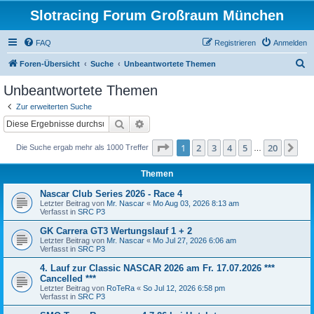
Slotracing Forum Großraum München
FAQ
Registrieren
Anmelden
S
Foren-Übersicht
Suche
Unbeantwortete Themen
u
Unbeantwortete Themen
c
Zur erweiterten Suche
h
Suche
Erweiterte Suche
e
Seite
1
von
20
1
2
3
4
5
20
Nä
Die Suche ergab mehr als 1000 Treffer
…
Themen
Nascar Club Series 2026 - Race 4
Letzter Beitrag von
Mr. Nascar
«
Mo Aug 03, 2026 8:13 am
Verfasst in
SRC P3
GK Carrera GT3 Wertungslauf 1 + 2
Letzter Beitrag von
Mr. Nascar
«
Mo Jul 27, 2026 6:06 am
Verfasst in
SRC P3
4. Lauf zur Classic NASCAR 2026 am Fr. 17.07.2026 ***
Cancelled ***
Letzter Beitrag von
RoTeRa
«
So Jul 12, 2026 6:58 pm
Verfasst in
SRC P3