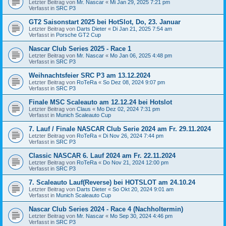
Letzter Beitrag von
Mr. Nascar
«
Mi Jan 29, 2025 7:21 pm
Verfasst in
SRC P3
GT2 Saisonstart 2025 bei HotSlot, Do, 23. Januar
Letzter Beitrag von
Darts Dieter
«
Di Jan 21, 2025 7:54 am
Verfasst in
Porsche GT2 Cup
Nascar Club Series 2025 - Race 1
Letzter Beitrag von
Mr. Nascar
«
Mo Jan 06, 2025 4:48 pm
Verfasst in
SRC P3
Weihnachtsfeier SRC P3 am 13.12.2024
Letzter Beitrag von
RoTeRa
«
So Dez 08, 2024 9:07 pm
Verfasst in
SRC P3
Finale MSC Scaleauto am 12.12.24 bei Hotslot
Letzter Beitrag von
Claus
«
Mo Dez 02, 2024 7:31 pm
Verfasst in
Munich Scaleauto Cup
7. Lauf / Finale NASCAR Club Serie 2024 am Fr. 29.11.2024
Letzter Beitrag von
RoTeRa
«
Di Nov 26, 2024 7:44 pm
Verfasst in
SRC P3
Classic NASCAR 6. Lauf 2024 am Fr. 22.11.2024
Letzter Beitrag von
RoTeRa
«
Do Nov 21, 2024 12:00 pm
Verfasst in
SRC P3
7. Scaleauto Lauf(Reverse) bei HOTSLOT am 24.10.24
Letzter Beitrag von
Darts Dieter
«
So Okt 20, 2024 9:01 am
Verfasst in
Munich Scaleauto Cup
Nascar Club Series 2024 - Race 4 (Nachholtermin)
Letzter Beitrag von
Mr. Nascar
«
Mo Sep 30, 2024 4:46 pm
Verfasst in
SRC P3