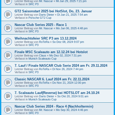
Letzter Beitrag von
Mr. Nascar
«
Mi Jan 29, 2025 7:21 pm
Verfasst in
SRC P3
GT2 Saisonstart 2025 bei HotSlot, Do, 23. Januar
Letzter Beitrag von
Darts Dieter
«
Di Jan 21, 2025 7:54 am
Verfasst in
Porsche GT2 Cup
Nascar Club Series 2025 - Race 1
Letzter Beitrag von
Mr. Nascar
«
Mo Jan 06, 2025 4:48 pm
Verfasst in
SRC P3
Weihnachtsfeier SRC P3 am 13.12.2024
Letzter Beitrag von
RoTeRa
«
So Dez 08, 2024 9:07 pm
Verfasst in
SRC P3
Finale MSC Scaleauto am 12.12.24 bei Hotslot
Letzter Beitrag von
Claus
«
Mo Dez 02, 2024 7:31 pm
Verfasst in
Munich Scaleauto Cup
7. Lauf / Finale NASCAR Club Serie 2024 am Fr. 29.11.2024
Letzter Beitrag von
RoTeRa
«
Di Nov 26, 2024 7:44 pm
Verfasst in
SRC P3
Classic NASCAR 6. Lauf 2024 am Fr. 22.11.2024
Letzter Beitrag von
RoTeRa
«
Do Nov 21, 2024 12:00 pm
Verfasst in
SRC P3
7. Scaleauto Lauf(Reverse) bei HOTSLOT am 24.10.24
Letzter Beitrag von
Darts Dieter
«
So Okt 20, 2024 9:01 am
Verfasst in
Munich Scaleauto Cup
Nascar Club Series 2024 - Race 4 (Nachholtermin)
Letzter Beitrag von
Mr. Nascar
«
Mo Sep 30, 2024 4:46 pm
Verfasst in
SRC P3