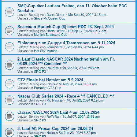
SMQ-Cup 4ter Lauf am Freitag, den 11. Oktober beim PDC
Neufahrn
Letzter Beitrag von
Darts Dieter
«
Mo Sep 30, 2024 3:15 pm
Verfasst in
Steve McQueen Cup
Scaleauto Munich Cup (6) beim PDC 23. Sept. 2024
Letzter Beitrag von
Darts Dieter
«
Di Sep 17, 2024 11:17 am
Verfasst in
Munich Scaleauto Cup
Einladung zum Gruppe 4 Teamrennen am 9.11.2024
Letzter Beitrag von
JeanPierre
«
So Sep 08, 2024 4:44 pm
Verfasst in
Hot Slot Munich
2. Lauf Classic NASCAR 2024 Nachholtermin am Fr.
06.09.2024 *** Canceled ***
Letzter Beitrag von
RoTeRa
«
Mi Sep 04, 2024 7:46 am
Verfasst in
SRC P3
GT2 Finale bei Hotslot am 5.9.2024
Letzter Beitrag von
Claus
«
Mi Aug 28, 2024 11:51 am
Verfasst in
Porsche GT2 Cup
Nascar Club Series 2024 - Race 4 *** CANCELED ***
Letzter Beitrag von
Mr. Nascar
«
Mo Jul 22, 2024 6:19 pm
Verfasst in
SRC P3
Classic NASCAR 2024 Lauf 4 am 12.07.2024
Letzter Beitrag von
RoTeRa
«
So Jul 07, 2024 11:51 am
Verfasst in
SRC P3
3. Lauf M1 Procar Cup 2024 am 28.06.24
Letzter Beitrag von
Heiko
«
So Jun 23, 2024 5:32 pm
Verfasst in
SRC P3