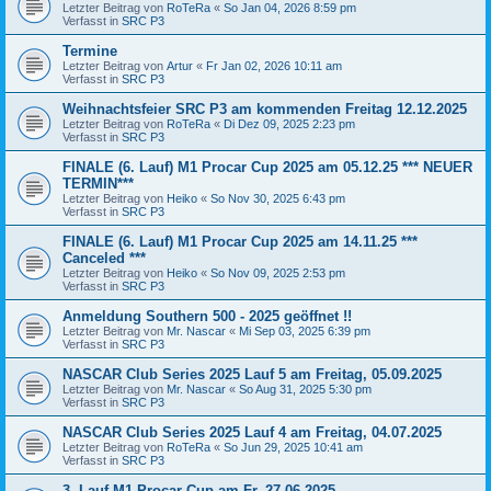
Letzter Beitrag von
RoTeRa
«
So Jan 04, 2026 8:59 pm
Verfasst in
SRC P3
Termine
Letzter Beitrag von
Artur
«
Fr Jan 02, 2026 10:11 am
Verfasst in
SRC P3
Weihnachtsfeier SRC P3 am kommenden Freitag 12.12.2025
Letzter Beitrag von
RoTeRa
«
Di Dez 09, 2025 2:23 pm
Verfasst in
SRC P3
FINALE (6. Lauf) M1 Procar Cup 2025 am 05.12.25 *** NEUER
TERMIN***
Letzter Beitrag von
Heiko
«
So Nov 30, 2025 6:43 pm
Verfasst in
SRC P3
FINALE (6. Lauf) M1 Procar Cup 2025 am 14.11.25 ***
Canceled ***
Letzter Beitrag von
Heiko
«
So Nov 09, 2025 2:53 pm
Verfasst in
SRC P3
Anmeldung Southern 500 - 2025 geöffnet !!
Letzter Beitrag von
Mr. Nascar
«
Mi Sep 03, 2025 6:39 pm
Verfasst in
SRC P3
NASCAR Club Series 2025 Lauf 5 am Freitag, 05.09.2025
Letzter Beitrag von
Mr. Nascar
«
So Aug 31, 2025 5:30 pm
Verfasst in
SRC P3
NASCAR Club Series 2025 Lauf 4 am Freitag, 04.07.2025
Letzter Beitrag von
RoTeRa
«
So Jun 29, 2025 10:41 am
Verfasst in
SRC P3
3. Lauf M1 Procar Cup am Fr. 27.06.2025