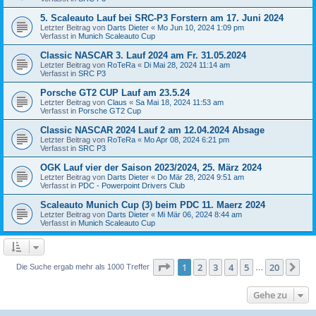
5. Scaleauto Lauf bei SRC-P3 Forstern am 17. Juni 2024
Letzter Beitrag von
Darts Dieter
«
Mo Jun 10, 2024 1:09 pm
Verfasst in
Munich Scaleauto Cup
Classic NASCAR 3. Lauf 2024 am Fr. 31.05.2024
Letzter Beitrag von
RoTeRa
«
Di Mai 28, 2024 11:14 am
Verfasst in
SRC P3
Porsche GT2 CUP Lauf am 23.5.24
Letzter Beitrag von
Claus
«
Sa Mai 18, 2024 11:53 am
Verfasst in
Porsche GT2 Cup
Classic NASCAR 2024 Lauf 2 am 12.04.2024 Absage
Letzter Beitrag von
RoTeRa
«
Mo Apr 08, 2024 6:21 pm
Verfasst in
SRC P3
OGK Lauf vier der Saison 2023/2024, 25. März 2024
Letzter Beitrag von
Darts Dieter
«
Do Mär 28, 2024 9:51 am
Verfasst in
PDC - Powerpoint Drivers Club
Scaleauto Munich Cup (3) beim PDC 11. Maerz 2024
Letzter Beitrag von
Darts Dieter
«
Mi Mär 06, 2024 8:44 am
Verfasst in
Munich Scaleauto Cup
Seite
1
von
20
1
2
3
4
5
20
Nä
Die Suche ergab mehr als 1000 Treffer
…
Gehe zu