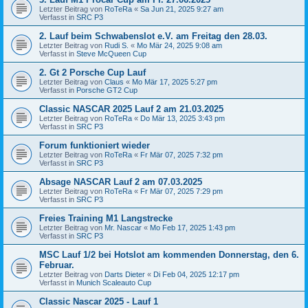
Letzter Beitrag von
RoTeRa
«
Sa Jun 21, 2025 9:27 am
Verfasst in
SRC P3
2. Lauf beim Schwabenslot e.V. am Freitag den 28.03.
Letzter Beitrag von
Rudi S.
«
Mo Mär 24, 2025 9:08 am
Verfasst in
Steve McQueen Cup
2. Gt 2 Porsche Cup Lauf
Letzter Beitrag von
Claus
«
Mo Mär 17, 2025 5:27 pm
Verfasst in
Porsche GT2 Cup
Classic NASCAR 2025 Lauf 2 am 21.03.2025
Letzter Beitrag von
RoTeRa
«
Do Mär 13, 2025 3:43 pm
Verfasst in
SRC P3
Forum funktioniert wieder
Letzter Beitrag von
RoTeRa
«
Fr Mär 07, 2025 7:32 pm
Verfasst in
SRC P3
Absage NASCAR Lauf 2 am 07.03.2025
Letzter Beitrag von
RoTeRa
«
Fr Mär 07, 2025 7:29 pm
Verfasst in
SRC P3
Freies Training M1 Langstrecke
Letzter Beitrag von
Mr. Nascar
«
Mo Feb 17, 2025 1:43 pm
Verfasst in
SRC P3
MSC Lauf 1/2 bei Hotslot am kommenden Donnerstag, den 6.
Februar.
Letzter Beitrag von
Darts Dieter
«
Di Feb 04, 2025 12:17 pm
Verfasst in
Munich Scaleauto Cup
Classic Nascar 2025 - Lauf 1