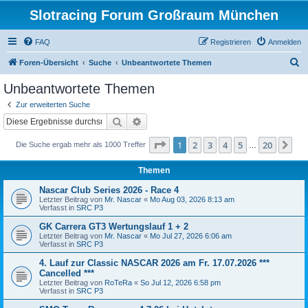
Slotracing Forum Großraum München
FAQ
Registrieren
Anmelden
S
Foren-Übersicht
Suche
Unbeantwortete Themen
u
Unbeantwortete Themen
c
Zur erweiterten Suche
h
Suche
Erweiterte Suche
e
Seite
1
von
20
1
2
3
4
5
20
Nä
Die Suche ergab mehr als 1000 Treffer
…
Themen
Nascar Club Series 2026 - Race 4
Letzter Beitrag von
Mr. Nascar
«
Mo Aug 03, 2026 8:13 am
Verfasst in
SRC P3
GK Carrera GT3 Wertungslauf 1 + 2
Letzter Beitrag von
Mr. Nascar
«
Mo Jul 27, 2026 6:06 am
Verfasst in
SRC P3
4. Lauf zur Classic NASCAR 2026 am Fr. 17.07.2026 ***
Cancelled ***
Letzter Beitrag von
RoTeRa
«
So Jul 12, 2026 6:58 pm
Verfasst in
SRC P3