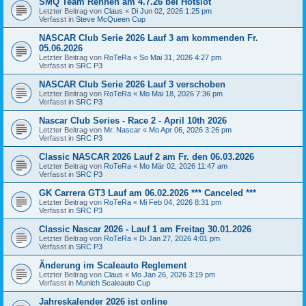
SMQ Team Rennen am 4.7.26 bei Hotslot
Letzter Beitrag von
Claus
«
Di Jun 02, 2026 1:25 pm
Verfasst in
Steve McQueen Cup
NASCAR Club Serie 2026 Lauf 3 am kommenden Fr.
05.06.2026
Letzter Beitrag von
RoTeRa
«
So Mai 31, 2026 4:27 pm
Verfasst in
SRC P3
NASCAR Club Serie 2026 Lauf 3 verschoben
Letzter Beitrag von
RoTeRa
«
Mo Mai 18, 2026 7:36 pm
Verfasst in
SRC P3
Nascar Club Series - Race 2 - April 10th 2026
Letzter Beitrag von
Mr. Nascar
«
Mo Apr 06, 2026 3:26 pm
Verfasst in
SRC P3
Classic NASCAR 2026 Lauf 2 am Fr. den 06.03.2026
Letzter Beitrag von
RoTeRa
«
Mo Mär 02, 2026 11:47 am
Verfasst in
SRC P3
GK Carrera GT3 Lauf am 06.02.2026 *** Canceled ***
Letzter Beitrag von
RoTeRa
«
Mi Feb 04, 2026 8:31 pm
Verfasst in
SRC P3
Classic Nascar 2026 - Lauf 1 am Freitag 30.01.2026
Letzter Beitrag von
RoTeRa
«
Di Jan 27, 2026 4:01 pm
Verfasst in
SRC P3
Änderung im Scaleauto Reglement
Letzter Beitrag von
Claus
«
Mo Jan 26, 2026 3:19 pm
Verfasst in
Munich Scaleauto Cup
Jahreskalender 2026 ist online