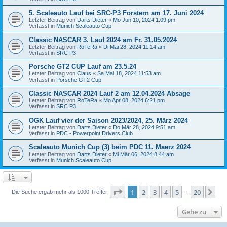
5. Scaleauto Lauf bei SRC-P3 Forstern am 17. Juni 2024
Letzter Beitrag von
Darts Dieter
«
Mo Jun 10, 2024 1:09 pm
Verfasst in
Munich Scaleauto Cup
Classic NASCAR 3. Lauf 2024 am Fr. 31.05.2024
Letzter Beitrag von
RoTeRa
«
Di Mai 28, 2024 11:14 am
Verfasst in
SRC P3
Porsche GT2 CUP Lauf am 23.5.24
Letzter Beitrag von
Claus
«
Sa Mai 18, 2024 11:53 am
Verfasst in
Porsche GT2 Cup
Classic NASCAR 2024 Lauf 2 am 12.04.2024 Absage
Letzter Beitrag von
RoTeRa
«
Mo Apr 08, 2024 6:21 pm
Verfasst in
SRC P3
OGK Lauf vier der Saison 2023/2024, 25. März 2024
Letzter Beitrag von
Darts Dieter
«
Do Mär 28, 2024 9:51 am
Verfasst in
PDC - Powerpoint Drivers Club
Scaleauto Munich Cup (3) beim PDC 11. Maerz 2024
Letzter Beitrag von
Darts Dieter
«
Mi Mär 06, 2024 8:44 am
Verfasst in
Munich Scaleauto Cup
Seite
1
von
20
1
2
3
4
5
20
Nä
Die Suche ergab mehr als 1000 Treffer
…
Gehe zu