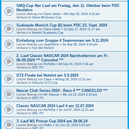
SMQ-Cup 4ter Lauf am Freitag, den 11. Oktober beim PDC
Neufahrn
Letzter Beitrag von
Darts Dieter
«
Mo Sep 30, 2024 3:15 pm
Verfasst in
Steve McQueen Cup
Scaleauto Munich Cup (6) beim PDC 23. Sept. 2024
Letzter Beitrag von
Darts Dieter
«
Di Sep 17, 2024 11:17 am
Verfasst in
Munich Scaleauto Cup
Einladung zum Gruppe 4 Teamrennen am 9.11.2024
Letzter Beitrag von
JeanPierre
«
So Sep 08, 2024 4:44 pm
Verfasst in
Hot Slot Munich
2. Lauf Classic NASCAR 2024 Nachholtermin am Fr.
06.09.2024 *** Canceled ***
Letzter Beitrag von
RoTeRa
«
Mi Sep 04, 2024 7:46 am
Verfasst in
SRC P3
GT2 Finale bei Hotslot am 5.9.2024
Letzter Beitrag von
Claus
«
Mi Aug 28, 2024 11:51 am
Verfasst in
Porsche GT2 Cup
Nascar Club Series 2024 - Race 4 *** CANCELED ***
Letzter Beitrag von
Mr. Nascar
«
Mo Jul 22, 2024 6:19 pm
Verfasst in
SRC P3
Classic NASCAR 2024 Lauf 4 am 12.07.2024
Letzter Beitrag von
RoTeRa
«
So Jul 07, 2024 11:51 am
Verfasst in
SRC P3
3. Lauf M1 Procar Cup 2024 am 28.06.24
Letzter Beitrag von
Heiko
«
So Jun 23, 2024 5:32 pm
Verfasst in
SRC P3