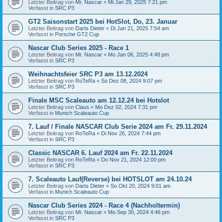
Letzter Beitrag von
Mr. Nascar
«
Mi Jan 29, 2025 7:21 pm
Verfasst in
SRC P3
GT2 Saisonstart 2025 bei HotSlot, Do, 23. Januar
Letzter Beitrag von
Darts Dieter
«
Di Jan 21, 2025 7:54 am
Verfasst in
Porsche GT2 Cup
Nascar Club Series 2025 - Race 1
Letzter Beitrag von
Mr. Nascar
«
Mo Jan 06, 2025 4:48 pm
Verfasst in
SRC P3
Weihnachtsfeier SRC P3 am 13.12.2024
Letzter Beitrag von
RoTeRa
«
So Dez 08, 2024 9:07 pm
Verfasst in
SRC P3
Finale MSC Scaleauto am 12.12.24 bei Hotslot
Letzter Beitrag von
Claus
«
Mo Dez 02, 2024 7:31 pm
Verfasst in
Munich Scaleauto Cup
7. Lauf / Finale NASCAR Club Serie 2024 am Fr. 29.11.2024
Letzter Beitrag von
RoTeRa
«
Di Nov 26, 2024 7:44 pm
Verfasst in
SRC P3
Classic NASCAR 6. Lauf 2024 am Fr. 22.11.2024
Letzter Beitrag von
RoTeRa
«
Do Nov 21, 2024 12:00 pm
Verfasst in
SRC P3
7. Scaleauto Lauf(Reverse) bei HOTSLOT am 24.10.24
Letzter Beitrag von
Darts Dieter
«
So Okt 20, 2024 9:01 am
Verfasst in
Munich Scaleauto Cup
Nascar Club Series 2024 - Race 4 (Nachholtermin)
Letzter Beitrag von
Mr. Nascar
«
Mo Sep 30, 2024 4:46 pm
Verfasst in
SRC P3