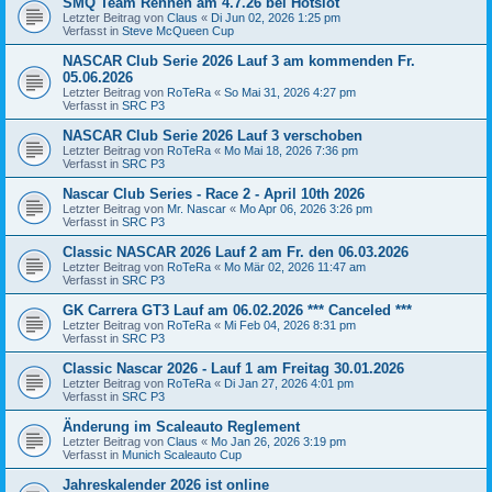
SMQ Team Rennen am 4.7.26 bei Hotslot
Letzter Beitrag von
Claus
«
Di Jun 02, 2026 1:25 pm
Verfasst in
Steve McQueen Cup
NASCAR Club Serie 2026 Lauf 3 am kommenden Fr.
05.06.2026
Letzter Beitrag von
RoTeRa
«
So Mai 31, 2026 4:27 pm
Verfasst in
SRC P3
NASCAR Club Serie 2026 Lauf 3 verschoben
Letzter Beitrag von
RoTeRa
«
Mo Mai 18, 2026 7:36 pm
Verfasst in
SRC P3
Nascar Club Series - Race 2 - April 10th 2026
Letzter Beitrag von
Mr. Nascar
«
Mo Apr 06, 2026 3:26 pm
Verfasst in
SRC P3
Classic NASCAR 2026 Lauf 2 am Fr. den 06.03.2026
Letzter Beitrag von
RoTeRa
«
Mo Mär 02, 2026 11:47 am
Verfasst in
SRC P3
GK Carrera GT3 Lauf am 06.02.2026 *** Canceled ***
Letzter Beitrag von
RoTeRa
«
Mi Feb 04, 2026 8:31 pm
Verfasst in
SRC P3
Classic Nascar 2026 - Lauf 1 am Freitag 30.01.2026
Letzter Beitrag von
RoTeRa
«
Di Jan 27, 2026 4:01 pm
Verfasst in
SRC P3
Änderung im Scaleauto Reglement
Letzter Beitrag von
Claus
«
Mo Jan 26, 2026 3:19 pm
Verfasst in
Munich Scaleauto Cup
Jahreskalender 2026 ist online