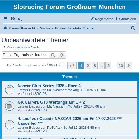
Slotracing Forum Großraum München
FAQ
Registrieren
Anmelden
S
Foren-Übersicht
Suche
Unbeantwortete Themen
u
Unbeantwortete Themen
c
Zur erweiterten Suche
h
Suche
Erweiterte Suche
e
Seite
1
von
20
1
2
3
4
5
20
Nä
Die Suche ergab mehr als 1000 Treffer
…
Themen
Nascar Club Series 2026 - Race 4
Letzter Beitrag von
Mr. Nascar
«
Mo Aug 03, 2026 8:13 am
Verfasst in
SRC P3
GK Carrera GT3 Wertungslauf 1 + 2
Letzter Beitrag von
Mr. Nascar
«
Mo Jul 27, 2026 6:06 am
Verfasst in
SRC P3
4. Lauf zur Classic NASCAR 2026 am Fr. 17.07.2026 ***
Cancelled ***
Letzter Beitrag von
RoTeRa
«
So Jul 12, 2026 6:58 pm
Verfasst in
SRC P3