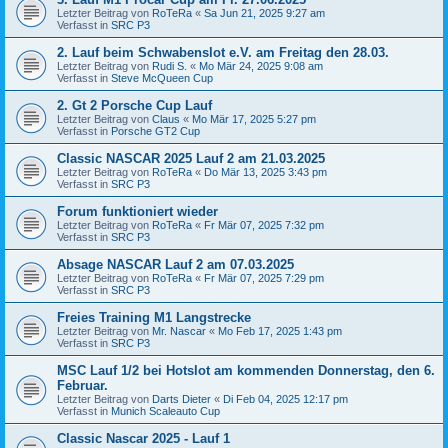
Letzter Beitrag von
RoTeRa
«
Sa Jun 21, 2025 9:27 am
Verfasst in
SRC P3
2. Lauf beim Schwabenslot e.V. am Freitag den 28.03.
Letzter Beitrag von
Rudi S.
«
Mo Mär 24, 2025 9:08 am
Verfasst in
Steve McQueen Cup
2. Gt 2 Porsche Cup Lauf
Letzter Beitrag von
Claus
«
Mo Mär 17, 2025 5:27 pm
Verfasst in
Porsche GT2 Cup
Classic NASCAR 2025 Lauf 2 am 21.03.2025
Letzter Beitrag von
RoTeRa
«
Do Mär 13, 2025 3:43 pm
Verfasst in
SRC P3
Forum funktioniert wieder
Letzter Beitrag von
RoTeRa
«
Fr Mär 07, 2025 7:32 pm
Verfasst in
SRC P3
Absage NASCAR Lauf 2 am 07.03.2025
Letzter Beitrag von
RoTeRa
«
Fr Mär 07, 2025 7:29 pm
Verfasst in
SRC P3
Freies Training M1 Langstrecke
Letzter Beitrag von
Mr. Nascar
«
Mo Feb 17, 2025 1:43 pm
Verfasst in
SRC P3
MSC Lauf 1/2 bei Hotslot am kommenden Donnerstag, den 6.
Februar.
Letzter Beitrag von
Darts Dieter
«
Di Feb 04, 2025 12:17 pm
Verfasst in
Munich Scaleauto Cup
Classic Nascar 2025 - Lauf 1