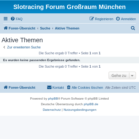
Slotracing Forum Großraum München
FAQ
Registrieren
Anmelden
S
Foren-Übersicht
Suche
Aktive Themen
u
Aktive Themen
c
Zur erweiterten Suche
h
Die Suche ergab 0 Treffer • Seite
1
von
1
e
Es wurden keine passenden Ergebnisse gefunden.
Die Suche ergab 0 Treffer • Seite
1
von
1
Gehe zu
Foren-Übersicht
Kontakt
Alle Cookies löschen
Alle Zeiten sind
UTC
Powered by
phpBB
® Forum Software © phpBB Limited
Deutsche Übersetzung durch
phpBB.de
Datenschutz
|
Nutzungsbedingungen