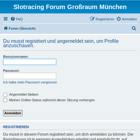
Slotracing Forum Großraum München
FAQ
Registrieren
Anmelden
S
Foren-Übersicht
u
Du musst registriert und angemeldet sein, um Profile
c
anzuschauen.
h
Benutzername:
e
Passwort:
Ich habe mein Passwort vergessen
Angemeldet bleiben
Meinen Online-Status während dieser Sitzung verbergen
REGISTRIEREN
Du musst in diesem Forum registriert sein, um dich anmelden zu können. Die
Registrierung ist in wenigen Augenblicken erledigt und ermöglicht dir, auf