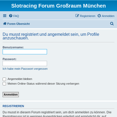
Slotracing Forum Großraum München
FAQ
Registrieren
Anmelden
S
Foren-Übersicht
u
Du musst registriert und angemeldet sein, um Profile
c
anzuschauen.
h
Benutzername:
e
Passwort:
Ich habe mein Passwort vergessen
Angemeldet bleiben
Meinen Online-Status während dieser Sitzung verbergen
REGISTRIEREN
Du musst in diesem Forum registriert sein, um dich anmelden zu können. Die
Registrierung ist in wenigen Augenblicken erledigt und ermöglicht dir, auf