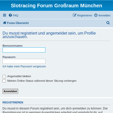
Slotracing Forum Großraum München
FAQ
Registrieren
Anmelden
S
Foren-Übersicht
u
Du musst registriert und angemeldet sein, um Profile
c
anzuschauen.
h
Benutzername:
e
Passwort:
Ich habe mein Passwort vergessen
Angemeldet bleiben
Meinen Online-Status während dieser Sitzung verbergen
REGISTRIEREN
Du musst in diesem Forum registriert sein, um dich anmelden zu können. Die
Registrierung ist in wenigen Augenblicken erledigt und ermöglicht dir, auf