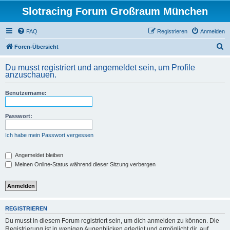
Slotracing Forum Großraum München
FAQ
Registrieren
Anmelden
S
Foren-Übersicht
u
Du musst registriert und angemeldet sein, um Profile
c
anzuschauen.
h
Benutzername:
e
Passwort:
Ich habe mein Passwort vergessen
Angemeldet bleiben
Meinen Online-Status während dieser Sitzung verbergen
REGISTRIEREN
Du musst in diesem Forum registriert sein, um dich anmelden zu können. Die
Registrierung ist in wenigen Augenblicken erledigt und ermöglicht dir, auf