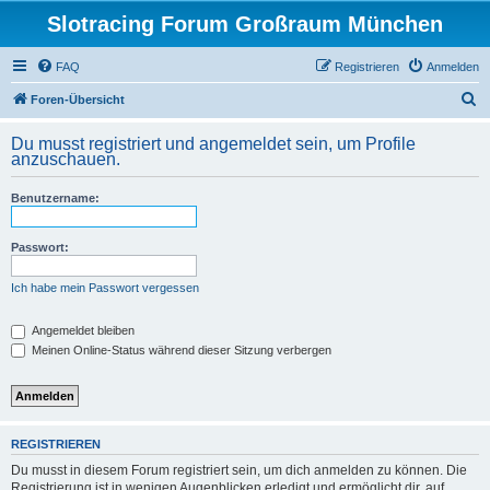
Slotracing Forum Großraum München
FAQ
Registrieren
Anmelden
S
Foren-Übersicht
u
Du musst registriert und angemeldet sein, um Profile
c
anzuschauen.
h
Benutzername:
e
Passwort:
Ich habe mein Passwort vergessen
Angemeldet bleiben
Meinen Online-Status während dieser Sitzung verbergen
REGISTRIEREN
Du musst in diesem Forum registriert sein, um dich anmelden zu können. Die
Registrierung ist in wenigen Augenblicken erledigt und ermöglicht dir, auf