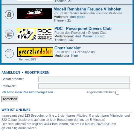
Themen:
21
Modell Rennbahn Freunde Vilshofen
Forum der Modell Rennbahn Freunde Vilshofen
Moderator:
don-pedro
Themen:
21
PDC - Powerpoint Drivers Club
Forum des Powerpoint Drivers Club
Moderatoren:
Rudi
,
Werner Lorenz
Themen:
132
Grenzlandslot
Forum der IG Grenzlandslot
Moderator:
Nico
Themen:
893
ANMELDEN
•
REGISTRIEREN
Benutzername:
Passwort:
Ich habe mein Passwort vergessen
Angemeldet bleiben
WER IST ONLINE?
Insgesamt sind
323
Besucher online :: 1 sichtbares Mitglied, 0 unsichtbare Mitglieder und
322 Gäste (basierend auf den aktiven Besuchern der letzten 5 Minuten)
Der Besucherrekord liegt bei
3374
Besuchern, die am So Mai 03, 2026 9:31 pm
gleichzeitig online waren.