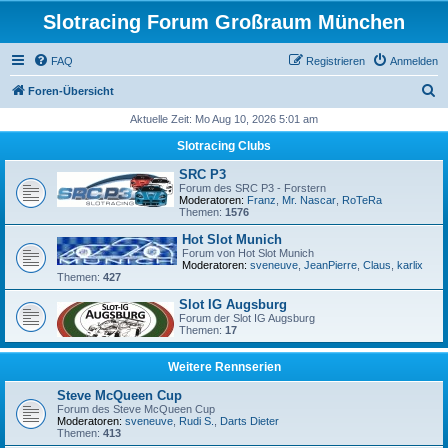
Slotracing Forum Großraum München
FAQ
Registrieren
Anmelden
S
Foren-Übersicht
u
Aktuelle Zeit: Mo Aug 10, 2026 5:01 am
c
Slotracing Clubs
h
SRC P3
e
Forum des SRC P3 - Forstern
Moderatoren:
Franz
,
Mr. Nascar
,
RoTeRa
Themen:
1576
Hot Slot Munich
Forum von Hot Slot Munich
Moderatoren:
sveneuve
,
JeanPierre
,
Claus
,
karlix
Themen:
427
Slot IG Augsburg
Forum der Slot IG Augsburg
Themen:
17
Weitere Rennserien
Steve McQueen Cup
Forum des Steve McQueen Cup
Moderatoren:
sveneuve
,
Rudi S.
,
Darts Dieter
Themen:
413