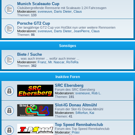
Munich Scaleauto Cup
Clubübergreifende Rennserie mit Scaleauto 1:24 Fahrzeugen
Moderatoren:
sveneuve
,
Darts Dieter
,
Claus
Themen:
133
Porsche GT2 Cup
Der langjährige GT2 Cup von HotSlot nun unter weitere Rennserien
Moderatoren:
sveneuve
,
Darts Dieter
,
JeanPierre
,
Claus
Themen:
86
Sonstiges
Biete / Suche
... was auch immer ... wofür auch immer ...
Moderatoren:
Franz
,
Mr. Nascar
,
RoTeRa
Themen:
382
Inaktive Foren
SRC Ebersberg
Forum des SRC Ebersberg
Moderatoren:
sveneuve
,
Rob L.
Themen:
191
Slot-IG Donau Altmühl
Forum der Slot-IG Donau Altmühl
Moderatoren:
S4forfun
,
Kai
Themen:
41
Top Speed Rennbahnclub
Forum des Top Speed Rennbahnclub
Moderator:
Präsi