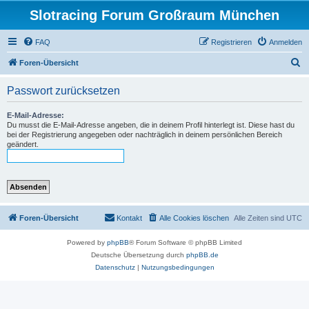
Slotracing Forum Großraum München
FAQ
Registrieren
Anmelden
S
Foren-Übersicht
u
Passwort zurücksetzen
c
h
E-Mail-Adresse:
Du musst die E-Mail-Adresse angeben, die in deinem Profil hinterlegt ist. Diese hast du
e
bei der Registrierung angegeben oder nachträglich in deinem persönlichen Bereich
geändert.
Foren-Übersicht
Kontakt
Alle Cookies löschen
Alle Zeiten sind
UTC
Powered by
phpBB
® Forum Software © phpBB Limited
Deutsche Übersetzung durch
phpBB.de
Datenschutz
|
Nutzungsbedingungen