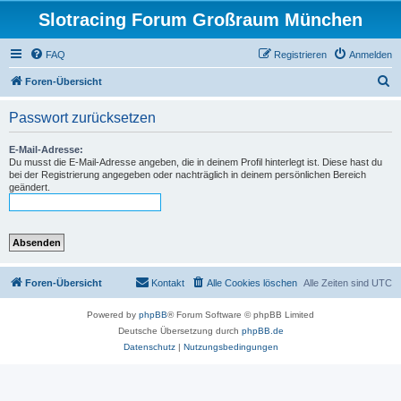
Slotracing Forum Großraum München
FAQ
Registrieren
Anmelden
S
Foren-Übersicht
u
Passwort zurücksetzen
c
h
E-Mail-Adresse:
Du musst die E-Mail-Adresse angeben, die in deinem Profil hinterlegt ist. Diese hast du
e
bei der Registrierung angegeben oder nachträglich in deinem persönlichen Bereich
geändert.
Foren-Übersicht
Kontakt
Alle Cookies löschen
Alle Zeiten sind
UTC
Powered by
phpBB
® Forum Software © phpBB Limited
Deutsche Übersetzung durch
phpBB.de
Datenschutz
|
Nutzungsbedingungen